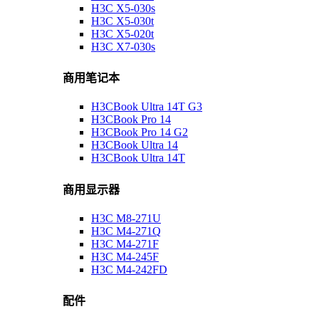
H3C X5-030s
H3C X5-030t
H3C X5-020t
H3C X7-030s
商用笔记本
H3CBook Ultra 14T G3
H3CBook Pro 14
H3CBook Pro 14 G2
H3CBook Ultra 14
H3CBook Ultra 14T
商用显示器
H3C M8-271U
H3C M4-271Q
H3C M4-271F
H3C M4-245F
H3C M4-242FD
配件