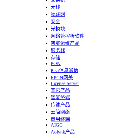
无线
物联网
安全
光模块
网络管控析软件
智能运维产品
服务器
存储
PON
ICG信息通信
EPCN网关
License Server
其它产品
智能终端
传输产品
云简网络
商用终端
AIGC
Aolynk产品