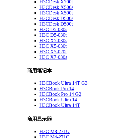
H3CDesk X700t
H3CDesk X500s
H3CDesk X500t
H3CDesk D500s
H3CDesk D500t
H3C D5-030s
H3C D5-030t
H3C X5-030s
H3C X5-030t
H3C X5-020t
H3C X7-030s
商用笔记本
H3CBook Ultra 14T G3
H3CBook Pro 14
H3CBook Pro 14 G2
H3CBook Ultra 14
H3CBook Ultra 14T
商用显示器
H3C M8-271U
H3C M4-271Q