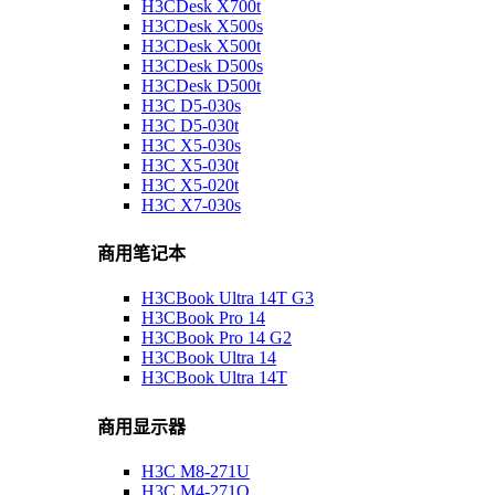
H3CDesk X700t
H3CDesk X500s
H3CDesk X500t
H3CDesk D500s
H3CDesk D500t
H3C D5-030s
H3C D5-030t
H3C X5-030s
H3C X5-030t
H3C X5-020t
H3C X7-030s
商用笔记本
H3CBook Ultra 14T G3
H3CBook Pro 14
H3CBook Pro 14 G2
H3CBook Ultra 14
H3CBook Ultra 14T
商用显示器
H3C M8-271U
H3C M4-271Q