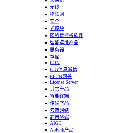
无线
物联网
安全
光模块
网络管控析软件
智能运维产品
服务器
存储
PON
ICG信息通信
EPCN网关
License Server
其它产品
智能终端
传输产品
云简网络
商用终端
AIGC
Aolynk产品