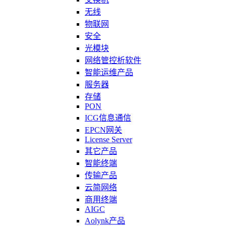
无线
物联网
安全
光模块
网络管控析软件
智能运维产品
服务器
存储
PON
ICG信息通信
EPCN网关
License Server
其它产品
智能终端
传输产品
云简网络
商用终端
AIGC
Aolynk产品