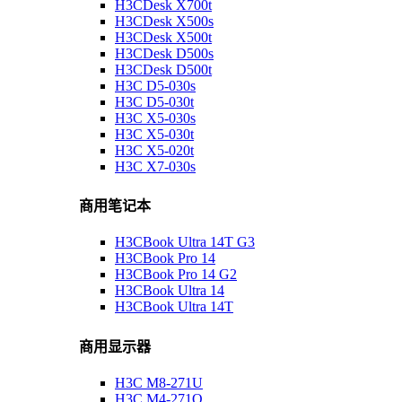
H3CDesk X700t
H3CDesk X500s
H3CDesk X500t
H3CDesk D500s
H3CDesk D500t
H3C D5-030s
H3C D5-030t
H3C X5-030s
H3C X5-030t
H3C X5-020t
H3C X7-030s
商用笔记本
H3CBook Ultra 14T G3
H3CBook Pro 14
H3CBook Pro 14 G2
H3CBook Ultra 14
H3CBook Ultra 14T
商用显示器
H3C M8-271U
H3C M4-271Q