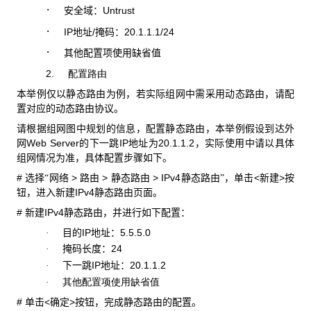
·
Untrust
安全域：
·
IP
/
20.1.1.1/24
地址
掩码：
·
其他配置项使用缺省值
2.
配置路由
本举例仅以静态路由为例，若实际组网中需采用动态路由，请配
置对应的动态路由协议。
请根据组网图中规划的信息，配置静态路由，本举例假设到达外
Web Server
IP
20.1.1.2
网
的下一跳
地址为
，实际使用中请以具体
组网情况为准，具体配置步骤如下。
#
>
>
> IPv4
<
>
选择“网络
路由
静态路由
静态路由”，
单击
新建
按
IPv4
钮，
进入新建
静态路由页面。
#
IPv4
新建
静态路由，并进行如下配置：
IP
5.5.5.0
·
目的
地址：
24
·
掩码长度：
IP
20.1.1.2
·
下一跳
地址：
·
其他配置项使用缺省值
#
<
>
单击
确定
按钮，完成静态路由的配置。