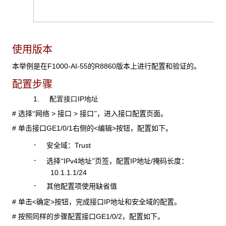
使用版本
F1000-AI-55
R8860
本举例是在
的
版本上进行配置和验证的。
配置步骤
1.
IP
配置接口
地址
#
>
>
选择“网络
接口
接口”，进入接口配置页面。
#
GE1/0/1
<
>
单击接口
右侧的
编辑
按钮，配置如下。
·
Trust
安全域：
·
IPv4
IP
/
选择“
地址”页签，配置
地址
掩码长度：
10.1.1.1/24
·
其他配置项使用缺省值
#
<
>
IP
单击
确定
按钮，完成接口
地址和安全域的配置。
#
GE1/0/2
按照同样的步骤配置接口
，配置如下。