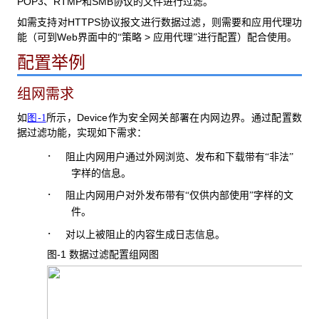
POP3
RTMP
SMB
、
和
协议的文件进行过滤。
HTTPS
如需支持对
协议报文进行数据过滤，则需要和应用代理功
Web
>
能（可到
界面中的“策略
应用代理”进行配置）配合使用。
配置举例
组网需求
Device
如
图-1
所示，
作为安全网关部署在内网边界。通过配置数
据过滤功能，实现如下需求：
·
阻止内网用户通过外网浏览、发布和下载带有“非法”
字样的信息。
·
阻止内网用户对外发布带有“仅供内部使用”字样的文
件。
·
对以上被阻止的内容生成日志信息。
图-1
数据过滤配置组网图