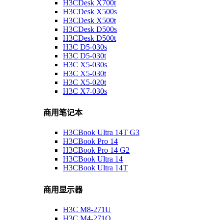
H3CDesk X700t
H3CDesk X500s
H3CDesk X500t
H3CDesk D500s
H3CDesk D500t
H3C D5-030s
H3C D5-030t
H3C X5-030s
H3C X5-030t
H3C X5-020t
H3C X7-030s
商用笔记本
H3CBook Ultra 14T G3
H3CBook Pro 14
H3CBook Pro 14 G2
H3CBook Ultra 14
H3CBook Ultra 14T
商用显示器
H3C M8-271U
H3C M4-271Q