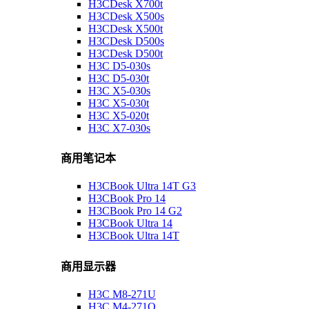
H3CDesk X700t
H3CDesk X500s
H3CDesk X500t
H3CDesk D500s
H3CDesk D500t
H3C D5-030s
H3C D5-030t
H3C X5-030s
H3C X5-030t
H3C X5-020t
H3C X7-030s
商用笔记本
H3CBook Ultra 14T G3
H3CBook Pro 14
H3CBook Pro 14 G2
H3CBook Ultra 14
H3CBook Ultra 14T
商用显示器
H3C M8-271U
H3C M4-271Q