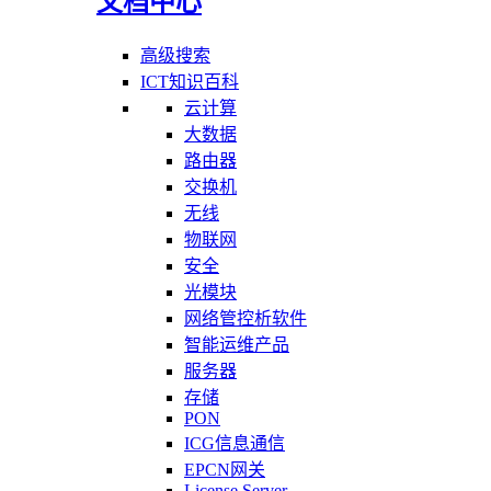
文档中心
高级搜索
ICT知识百科
云计算
大数据
路由器
交换机
无线
物联网
安全
光模块
网络管控析软件
智能运维产品
服务器
存储
PON
ICG信息通信
EPCN网关
License Server