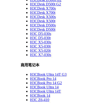
H3CDesk D500t G2
H3CDesk X700s
H3CDesk X700t
H3CDesk X500s
H3CDesk X500t
H3CDesk D500s
H3CDesk D500t
H3C D5-030s
H3C D5-030t
H3C X5-030s
H3C X5-030t
H3C X5-020t
H3C X7-030s
商用笔记本
H3CBook Ultra 14T G3
H3CBook Pro 14
H3CBook Pro 14 G2
H3CBook Ultra 14
H3CBook Ultra 14T
H3CBook 14
H3C Z6-410