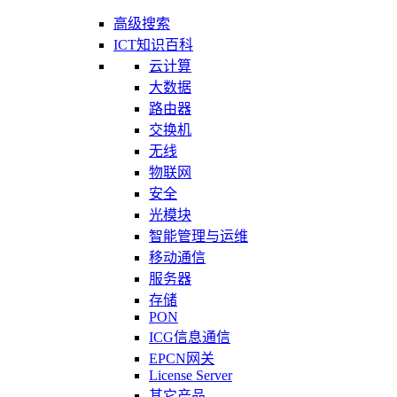
高级搜索
ICT知识百科
云计算
大数据
路由器
交换机
无线
物联网
安全
光模块
智能管理与运维
移动通信
服务器
存储
PON
ICG信息通信
EPCN网关
License Server
其它产品