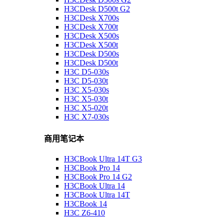
H3CDesk D500t G2
H3CDesk X700s
H3CDesk X700t
H3CDesk X500s
H3CDesk X500t
H3CDesk D500s
H3CDesk D500t
H3C D5-030s
H3C D5-030t
H3C X5-030s
H3C X5-030t
H3C X5-020t
H3C X7-030s
商用笔记本
H3CBook Ultra 14T G3
H3CBook Pro 14
H3CBook Pro 14 G2
H3CBook Ultra 14
H3CBook Ultra 14T
H3CBook 14
H3C Z6-410