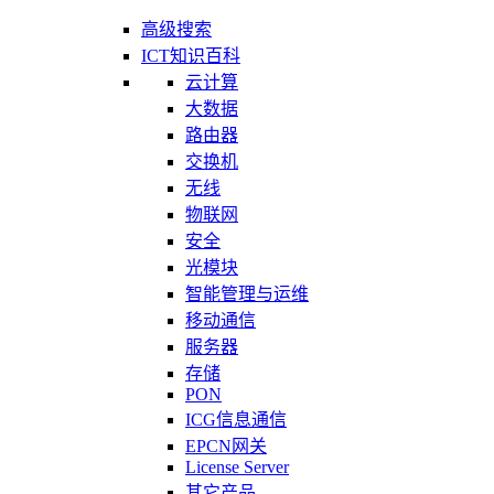
高级搜索
ICT知识百科
云计算
大数据
路由器
交换机
无线
物联网
安全
光模块
智能管理与运维
移动通信
服务器
存储
PON
ICG信息通信
EPCN网关
License Server
其它产品