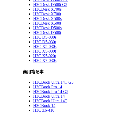
H3CDesk D500t G2
H3CDesk X700s
H3CDesk X700t
H3CDesk X500s
H3CDesk X500t
H3CDesk D500s
H3CDesk D500t
H3C D5-030s
H3C D5-030t
H3C X5-030s
H3C X5-030t
H3C X5-020t
H3C X7-030s
商用笔记本
H3CBook Ultra 14T G3
H3CBook Pro 14
H3CBook Pro 14 G2
H3CBook Ultra 14
H3CBook Ultra 14T
H3CBook 14
H3C Z6-410