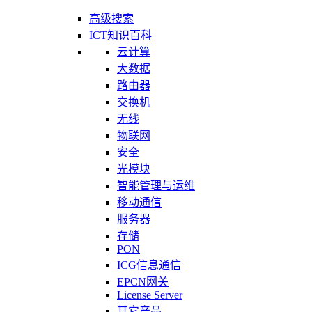
高级搜索
ICT知识百科
云计算
大数据
路由器
交换机
无线
物联网
安全
光模块
智能管理与运维
移动通信
服务器
存储
PON
ICG信息通信
EPCN网关
License Server
其它产品