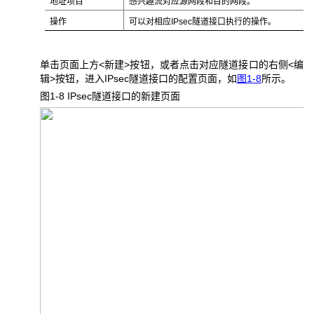
地址项目
感兴趣流对应源网段和目的网段。
操作
可以对相应IPsec隧道接口执行的操作。
单击页面上方<新建>按钮，或者点击对应隧道接口的右侧<编
辑>按钮，进入IPsec隧道接口的配置页面，如
图1-8
所示。
图1-8 IPsec
隧道接口的新建页面