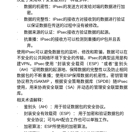
数据的机密性：IPsec的发送方对发给对端的数据进行加
·
密。
数据的完整性：IPsec的接收方对接收到的数据进行验证
·
以保证数据在传送的过程中没有被修改。
数据来源的认证：IPsec接收方验证数据的起源。
·
抗重播：IPsec的接收方可以检测到重播的IP包并且丢
·
弃。
使用IPsec可以避免数据包的监听、修改和欺骗，数据可以在
不安全的公共网络环境下安全的传输，IPsec的典型运用是构
建VPN。IPsec使用 “封装安全载荷（ESP）”或者“鉴别头
（AH）”证明数据的起源地、保障数据的完整性以及防止相同
数据包的不断重播；使用ESP保障数据的机密性。密钥管理
协议称为ISAKMP ，根据安全策略数据库（SPDB）随IPsec
使用，用来协商安全联盟（SA）并动态的管理安全联盟数据
库。
相关术语解释：
鉴别头（AH）：用于验证数据包的安全协议。
·
封装安全有效载荷（ESP）： 用于加密和验证数据包的
·
安全协议；可与AH配合工作也可以单独工作。
加密算法：ESP所使用的加密算法。
·