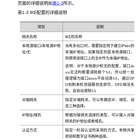
页面的详细说明如
表1-3
所示。
表1-3 IKE
配置的详细说明
项目
说明
网关名称
IKE的名称
本地源接口/本地源IP地
当有多出口时，需要指定用于建立IPsec的
址/无
本端IP地址。如果指定的是本地源接口，
则使用该接口上的主IP作为本端IP地址。
说明：对于本地源IP和无的配置，接口do
wn无法判断要清除那个SA，所以统一处
理逻辑为接口down不自动清SA，通过DP
D机制来检测链路状态即可，DPD保活失
败，会自动清除SA
对端网关
指定对端网关，可以有静态IP、域名、动
态三种选择。
IP地址/域名
根据对端网关选择的类型，可以输入对端
网关的IP地址或者域名。
认证方式
指定一阶段认证所采用的方式，有预共享
密钥和数字证书两种选择。