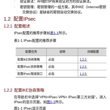
验证算法：AH或ESP用来验证对方的验证算法。
·
密钥管理：密钥管理的一组方案，其中IKE（Internet密钥
·
交换协议）是缺省的密钥自动交换协议。
1.2 配置IPsec
1.2.1 配置概述
IPsec
配置的推荐步骤如
表1-1
所示。
表1-1 IPsec
配置
的
推荐步
骤
配置任务
说明
详细配置
配置IKE协商策略
必选
1.2.2
配置IPsec协商策略
必选
1.2.3
配置IPsec隧道接口
必选
1.2.5
1.2.2 配置IKE
协商策略
在导航栏中选择“VPN>IPsec-VPN> IPsec
第三方对接”，进入
IPsec的显示页面，如
图1-1
所示。
图1-1 IPsec
显示页面