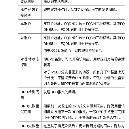
密钥周期
秘钥的生成周期。
NAT穿越连
即在穿越NAT时，NAT会话保活报文的发送间隔。
接频率
本端ID
支持IP地址，FQDN和User-FQDN三种格式。其中FQ
DN和User-FQDN只能用于野蛮模式。
对端ID
支持IP地址，FQDN和User-FQDN三种格式。其中FQ
DN和User-FQDN只能用于野蛮模式。
用于校验对端的ID，以匹配对应的IKE。
对等体状态
即DPD监测，可以开启该功能，用以探测对端的存活
探测
状况。
对于IPSEC分支非常多的场景，如有几千个甚至上万
个分支，不建议开启DPD检测，否则中心端的设备会
因为处理大量DPD报文而严重消耗CPU资源
DPD检测间
发送DPD报文的间隔。
隔
DPD失败重
如果前一次发送的DPD报文未得到回应，则使用重试
试间隔
间隔来发送下一次DPD报文。一般DPD失败重试间隔
小于DPD检测间隔，用于快速地确认对端是否存活。
DPD失败重
在重试了指定次数后，仍未得到对端的回应，则认为