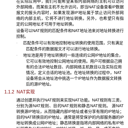
在实际应用中，我们可能希望某些内部网络的主机可以访问
外部网络，而某些主机不允许访问，即当NAT设备查看IP数据
报文的报头内容时，如果发现源IP地址属于禁止访问外部网
络的内部主机，它将不进行地址转换。另外，也希望只有指
定的公网地址才可用于地址转换。
设备可以NAT规则的匹配条件和NAT地址池来对地址转换进行
控制。
匹配条件可以有效
地控制地址转换的使用范围，只有满足
·
匹配条件的数据报文才可以进行地址转换。
地址池是用于地址转换的一些连续的公网IP地址的集合，
·
它可以有效地控制公网地址的使用。用户可根据自己拥
有的合法IP地址数目、内部网络主机数目以及实际应用
情况，定义合适的地址池。在地址转换的过程中，NAT
设备将会从地址池中挑选一个IP地址作为数据报文转换
后的源IP地址。
1.1.2 NAT
实现
通过创建并执行NAT规则来实现NAT功能。NAT规则有三类，
分别为源NAT规则、目的NAT规则和静态NAT规则。 源NAT
转换源IP地址，从而隐藏内部IP地址或者分享有限的IP地址；
目的NAT转换目的IP地址，通常是将受保护的内部服务器的IP
地址转换成公网IP地址；静态转换是指将内部网络的私有IP地