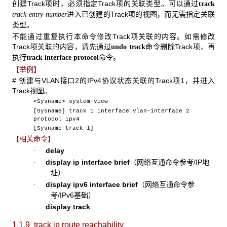
创建Track项时，必须指定Track项的关联类型。可以通过
track
进入已创建的Track项的视图，而无需指定关联
track-entry-number
类型。
不能通过重复执行本命令修改Track项关联的内容。如需修改
Track项关联的内容，请先通过
命令删除Track项，再
undo track
执行
命令。
track interface protocol
【举例】
# 创建与VLAN接口2的IPv4协议状态关联的Track项1，并进入
Track视图。
<Sysname> system-view
[Sysname] track 1 interface vlan-interface 2
protocol ipv4
[Sysname-track-1]
【相关命令】
delay
·
display ip interface brief
（网络互通命令参考/IP地
·
址）
display ipv6 interface brief
（网络互通命令参
·
考/IPv6基础）
display track
·
1.1.9 track ip route reachability