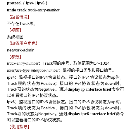
protocol
{
ipv4
|
ipv6
}
undo track
track-entry-number
【缺省情况】
不存在Track项。
【视图】
系统视图
【缺省用户角色】
network-admin
【参数】
：Track项的序号，取值范围为1～1024。
track-entry-number
：监视的接口类型和接口编号。
interface-type interface-number
：监视接口的IPv4协议状态。接口的IPv4协议状态为up时，
ipv4
Track项的状态为Positive；接口的IPv4协议状态为down时，
Track项的状态为Negative。通过
命令可
display ip interface brief
以查看接口的IPv4协议状态。
：监视接口的IPv6协议状态。接口的IPv6协议状态为up时，
ipv6
Track项的状态为Positive；接口的IPv6协议状态为down时，
Track项的状态为Negative。通过
命令
display ipv6 interface brief
可以查看接口的IPv6协议状态。
【使用指导】