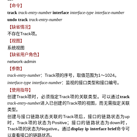
【命令】
track
track-entry-number
interface
interface-type interface-number
undo track
track-entry-number
【缺省情况】
不存在Track项。
【视图】
系统视图
【缺省用户角色】
network-admin
【参数】
：Track项的序号，取值范围为1～1024。
track-entry-number
：监视的接口类型和接口编号。
interface-type interface-number
【使用指导】
创建Track项时，必须指定Track项的关联类型。可以通过
track
进入已创建的Track项的视图，而无需指定关联
track-entry-number
类型。
创建与接口链路状态关联的Track项后，接口的链路状态为up
时，Track项的状态为Positive；接口的链路状态为down时，
Track项的状态为Negative。通过
命令可
display ip interface brief
以查看接口的链路状态。