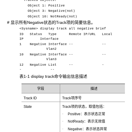
Object 1: Positive
Object 3: Negative(not)
Object 10: NotReady(not)
# 显示所有Negative状态的Track项的简要信息。
<Sysname> display track all negative brief
ID Status Type Remote IP/URL Local
IP Interface
1 Negative Interface -- --
Vlan2
10 Negative Interface -- --
Vlan3
12 Negative List -- -
- --
表1-1 display track命令输出信息描述
字段
描述
Track ID
Track项序号
State
Track项的状态，取值包括：
·
Positive：表示状态正常
·
NotReady：表示无效值
·
Negative：表示状态异常