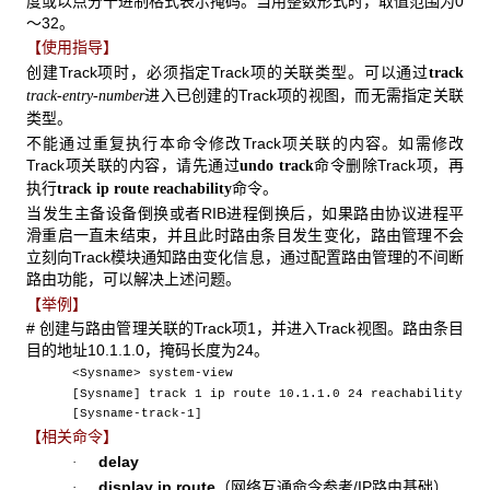
度或以点分十进制格式表示掩码。当用整数形式时，取值范围为0
～32。
【使用指导】
创建Track项时，必须指定Track项的关联类型。可以通过
track
进入已创建的Track项的视图，而无需指定关联
track-entry-number
类型。
不能通过重复执行本命令修改Track项关联的内容。如需修改
Track项关联的内容，请先通过
命令删除Track项，再
undo track
执行
命令。
track ip route reachability
当发生主备设备倒换或者RIB进程倒换后，如果路由协议进程平
滑重启一直未结束，并且此时路由条目发生变化，路由管理不会
立刻向Track模块通知路由变化信息，通过配置路由管理的不间断
路由功能，可以解决上述问题。
【举例】
# 创建与路由管理关联的Track项1，并进入Track视图。路由条目
目的地址10.1.1.0，掩码长度为24。
<Sysname> system-view
[Sysname] track 1 ip route 10.1.1.0 24 reachability
[Sysname-track-1]
【相关命令】
delay
·
display ip route
（网络互通命令参考/IP路由基础）
·