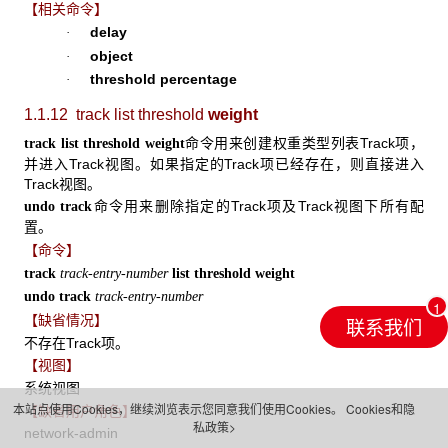
【相关命令】
delay
·
object
·
threshold percentage
·
1.1.12 track list
threshold
weight
命令用来创建权重类型列表Track项，
track list threshold weight
并进入Track视图。如果指定的Track项已经存在，则直接进入
Track视图。
命令用来删除指定的Track项及Track视图下所有配
undo track
置。
【命令】
track
track-entry-number
list threshold weight
undo track
track-entry-number
【缺省情况】
联系我们
不存在Track项。
【视图】
系统视图
本站点使用Cookies，继续浏览表示您同意我们使用Cookies。
Cookies和隐
【缺省用户角色】
私政策>
network-admin