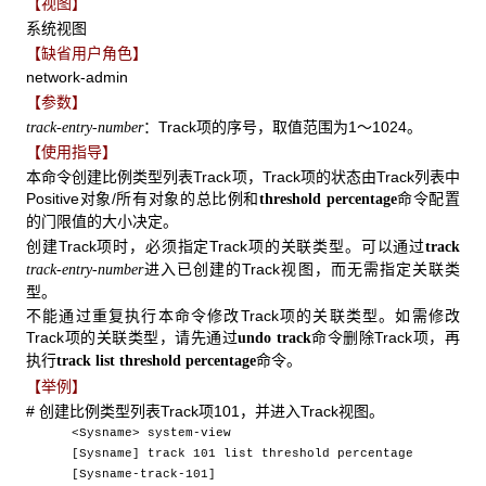
【视图】
系统视图
【缺省用户角色】
network-admin
【参数】
：Track项的序号，取值范围为1～1024。
track-entry-number
【使用指导】
本命令创建比例类型列表Track项，Track项的状态由Track列表中
Positive对象/所有对象的总比例和
命令配置
threshold percentage
的门限值的大小决定。
创建Track项时，必须指定Track项的关联类型。可以通过
track
进入已创建的Track视图，而无需指定关联类
track-entry-number
型。
不能通过重复执行本命令修改Track项的关联类型。如需修改
Track项的关联类型，请先通过
命令删除Track项，再
undo track
执行
命令。
track list threshold percentage
【举例】
# 创建比例类型列表Track项101，并进入Track视图。
<Sysname> system-view
[Sysname] track 101 list threshold percentage
[Sysname-track-101]