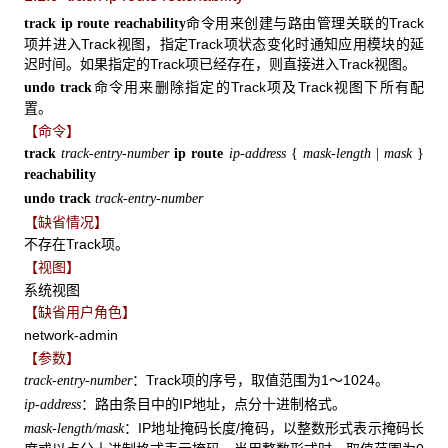
命令用来创建与路由管理关联的Track
track ip route reachability
项并进入Track视图，指定Track项状态变化时通知应用模块的延
迟时间。如果指定的Track项已经存在，则直接进入Track视图。
命令用来删除指定的Track项及Track视图下所有配
undo track
置。
【命令】
track
track-entry-number
ip route
ip-address
{
mask-length
|
mask
}
reachability
undo track
track-entry-number
【缺省情况】
不存在Track项。
【视图】
系统视图
【缺省用户角色】
network-admin
【参数】
：Track项的序号，取值范围为1～1024。
track-entry-number
：路由条目中的IP地址，点分十进制格式。
ip-address
：IP地址掩码长度/掩码，以整数形式表示掩码长
mask-length/mask