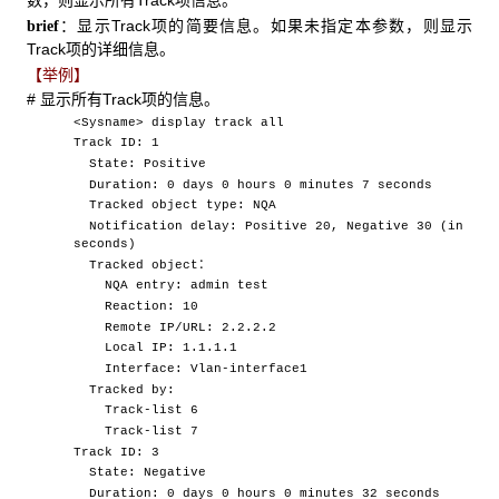
数，则显示所有Track项信息。
：显示Track项的简要信息。如果未指定本参数，则显示
brief
Track项的详细信息。
【举例】
# 显示所有Track项的信息。
<Sysname> display track all
Track ID: 1
State: Positive
Duration: 0 days 0 hours 0 minutes 7 seconds
Tracked object type: NQA
Notification delay: Positive 20, Negative 30 (in
seconds)
Tracked object：
NQA entry: admin test
Reaction: 10
Remote IP/URL: 2.2.2.2
Local IP: 1.1.1.1
Interface: Vlan-interface1
Tracked by:
Track-list 6
Track-list 7
Track ID: 3
State: Negative
Duration: 0 days 0 hours 0 minutes 32 seconds