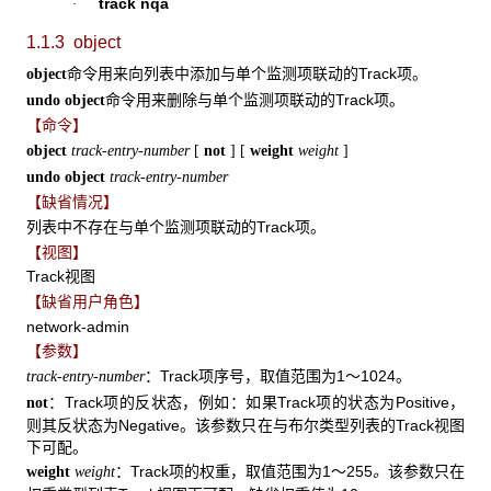
track nqa
·
1.1.3 object
命令用来向列表中添加与单个监测项联动的Track项。
object
命令用来删除与单个监测项联动的Track项。
undo object
【命令】
object
track-entry-number
[
not
] [
weight
weight
]
undo object
track-entry-number
【缺省情况】
列表中不存在与单个监测项联动的Track项。
【视图】
Track视图
【缺省用户角色】
network-admin
【参数】
：Track项序号，取值范围为1～1024。
track-entry-number
：Track项的反状态，例如：如果Track项的状态为Positive，
not
则其反状态为Negative。该参数只在与布尔类型列表的Track视图
下可配。
：Track项的权重，取值范围为1～255
该参数只在
weight
weight
。