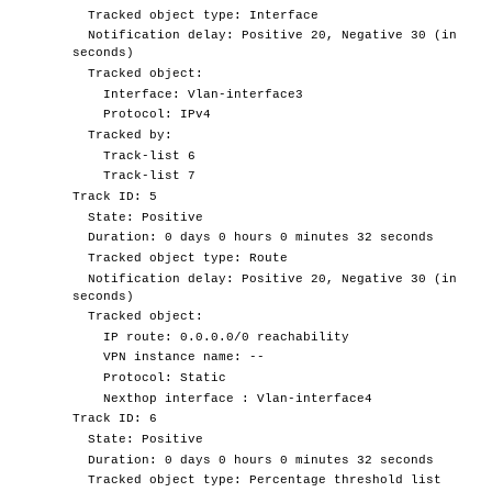
Tracked object type: Interface
Notification delay: Positive 20, Negative 30 (in
seconds)
Tracked object:
Interface: Vlan-interface3
Protocol: IPv4
Tracked by:
Track-list 6
Track-list 7
Track ID: 5
State: Positive
Duration: 0 days 0 hours 0 minutes 32 seconds
Tracked object type: Route
Notification delay: Positive 20, Negative 30 (in
seconds)
Tracked object:
IP route: 0.0.0.0/0 reachability
VPN instance name: --
Protocol: Static
Nexthop interface : Vlan-interface4
Track ID: 6
State: Positive
Duration: 0 days 0 hours 0 minutes 32 seconds
Tracked object type: Percentage threshold list