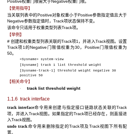
Positive权重门限需大于Negative权重门限。
【使用指导】
当关联列表中的Positive对象权重小于Positive参数指定值且大于
Negative参数指定值时，Track项状态保持不变。
该命令只适用于权重类型列表Track项。
【举例】
# 创建和权重类型列表关联的Track项1，并进入Track视图。设置
Track项1的Negative门限值权重为30，Positive门限值权重为
50。
<Sysname> system-view
[Sysname] track 1 list threshold weight
[Sysname-track-1] threshold weight negative 30
positive 50
【相关命令】
track list threshold weight
·
1.1.6 track interface
命令用来创建与指定接口链路状态关联的Track
track interface
项，并进入Track视图。如果指定的Track项已经存在，则直接进
入Track视图。
命令用来删除指定的Track项及Track视图下所有配
undo track
置。