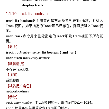
display track
·
1.1.10 track list
boolean
命令用来创建布尔类型列表Track项，并进入
track list boolean
Track视图。如果指定的Track项已经存在，则直接进入Track视
图。
命令用来删除指定的Track项及Track视图下所有配
undo track
置。
【命令】
track
track-entry-number
list boolean
{
and
|
or
}
undo track
track-entry-number
【缺省情况】
不存在Track项。
【视图】
系统视图
【缺省用户角色】
network-admin
【参数】
：Track项的序号，取值范围为1～1024。
track-entry-number
：使用布尔与运算决定Track项的状态。
and