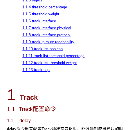
1.1.3 object
1.1.4 threshold percentage
1.1.5 threshold weight
1.1.6 track interface
1.1.7 track interface physical
1.1.8 track interface protocol
1.1.9 track ip route reachability
1.1.10 track list boolean
1.1.11 track list threshold percentage
1.1.12 track list threshold weight
1.1.13 track nqa
1
Track
1.1 Track
配置命令
1.1.1 delay
命令用来配置Track项状态变化时，延迟通知应用模块的时
delay