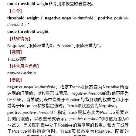
命令用来恢复缺省情况。
undo threshold weight
【命令】
threshold weight
{
negative
negative-threshold
|
positive
positive-
threshold
} *
undo threshold weight
【缺省情况】
Negative门限值权重为0，Positive门限值权重为1。
【视图】
Track视图
【缺省用户角色】
network-admin
【参数】
：指定Track项状态变为Negative所要
negative
negative-threshold
达到的门限值，以权重形式表示。
的取值范围为
negative-threshold
0～255。当关联列表中当处于Positive的监测项的权重之和小于
或等于Negative参数指定值时，Track项状态变为Negative。
：指定Track项状态变为Positive所要达
positive
positive-threshold
到的门限值，以权重形式表示。
的取值范围为0
positive-threshold
～255。当关联列表中处于Positive的监测项的权重之和大于或等
于Positive参数指定值时，Track项状态变为Positive。配置的