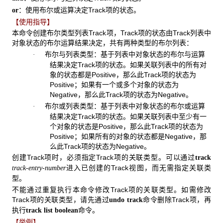
：使用布尔或运算决定Track项的状态。
or
【使用指导】
本命令创建布尔类型列表Track项，Track项的状态由Track列表中
对象状态的布尔运算结果决定，共有两种类型的布尔列表：
布尔与列表类型：基于列表中对象状态的布尔与运算
·
结果决定Track项的状态。如果关联列表中的所有对
象的状态都是Positive，那么此Track项的状态为
Positive；如果有一个或多个对象的状态为
Negative，那么此Track项的状态为Negative。
布尔或列表类型：基于列表中对象状态的布尔或运算
·
结果决定Track项的状态。如果关联列表中至少有一
个对象的状态是Positive，那么此Track项的状态为
Positive；如果所有的对象的状态都是Negative，那
么此Track项的状态为Negative。
创建Track项时，必须指定Track项的关联类型。可以通过
track
进入已创建的Track视图，而无需指定关联类
track-entry-number
型。
不能通过重复执行本命令修改Track项的关联类型。如需修改
Track项的关联类型，请先通过
命令删除Track项，再
undo track
执行
命令。
track list boolean
【举例】