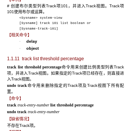
# 创建布尔类型列表Track项101，并进入Track视图。Track项
101使用布尔或运算。
<Sysname> system-view
[Sysname] track 101 list boolean or
[Sysname-track-101]
【相关命令】
delay
·
object
·
1.1.11 track list threshold percentage
命令用来创建比例类型列表Track
track list threshold percentage
项，并进入Track视图。如果指定的Track项已经存在，则直接进
入Track视图。
命令用来删除指定的Track项及Track视图下所有配
undo track
置。
【命令】
track
track-entry-number
list threshold percentage
undo track
track-entry-number
【缺省情况】
不存在Track项。