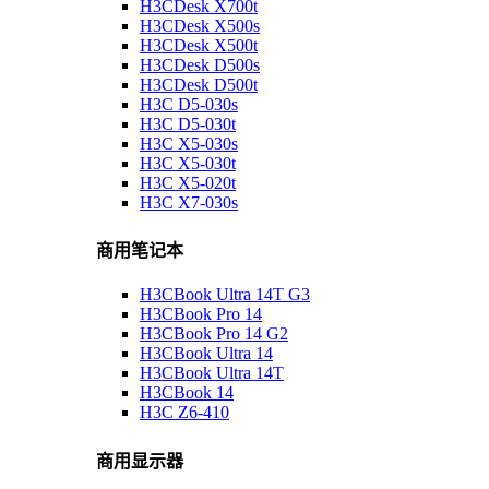
H3CDesk X700t
H3CDesk X500s
H3CDesk X500t
H3CDesk D500s
H3CDesk D500t
H3C D5-030s
H3C D5-030t
H3C X5-030s
H3C X5-030t
H3C X5-020t
H3C X7-030s
商用笔记本
H3CBook Ultra 14T G3
H3CBook Pro 14
H3CBook Pro 14 G2
H3CBook Ultra 14
H3CBook Ultra 14T
H3CBook 14
H3C Z6-410
商用显示器