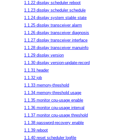
1.1.22 display scheduler reboot
1.1.23 display scheduler schedule
1.1.24 display system stable state
1.1.25 display transceiver alarm
1.1.26 display transceiver diagnosis
1.1.27 display transceiver interface
1.1.28 display transceiver manuinfo
1.1.29 display version
1.1.30 display version-update-record
1.1.31 header
1.1.32 job
1.1.33 memory-threshold
1.1.34 memory-threshold usage
1.1.35 monitor cpu-usage enable
1.1.36 monitor cpu-usage interval
1.1.37 monitor cpu-usage threshold
1.1.38 password-recovery enable
1.1.39 reboot
1.1.40 reset scheduler logfile