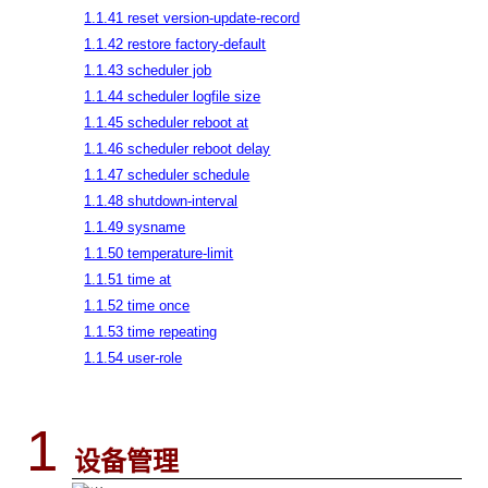
1.1.41 reset version-update-record
1.1.42 restore factory-default
1.1.43 scheduler job
1.1.44 scheduler logfile size
1.1.45 scheduler reboot at
1.1.46 scheduler reboot delay
1.1.47 scheduler schedule
1.1.48 shutdown-interval
1.1.49 sysname
1.1.50 temperature-limit
1.1.51 time at
1.1.52 time once
1.1.53 time repeating
1.1.54 user-role
1
设备管理