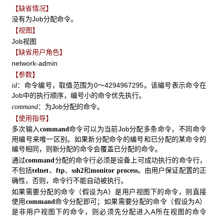
【缺省情况】
没有为Job分配命令。
【视图】
Job视图
【缺省用户角色】
network-admin
【参数】
：命令编号，取值范围为0～4294967295。该编号表示命令在
id
Job中的执行顺序，编号小的命令优先执行。
：为Job分配的命令。
command
【使用指导】
多次输入
命令可以为当前Job分配多条命令，不同命令
command
用编号来唯一区别。如果新分配命令的编号和已分配的某命令的
编号相同，则新分配的命令会覆盖已分配的命令。
通过
分配的命令行必须是设备上可成功执行的命令行，
command
不包括
、
、
和
。由用户保证配置的正
telnet
ftp
ssh2
monitor process
确性，否则，命令行不能自动被执行。
如果需要分配的命令（假设为A）是用户视图下的命令，则直接
使用
命令分配即可；如果需要分配的命令（假设为A）
command
是非用户视图下的命令，则必须先分配进入A所在视图的命令