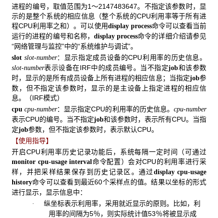
进程的编号，取值范围为1～2147483647。不指定该参数时，显
示的是整个系统的相应信息（整个系统的CPU利用率等于所有进
程CPU利用率之和）。可以使用
命令可以查看当前
display process
运行的进程的编号和名称，
命令的详细介绍请参见
display process
“网络管理与监控”中的“系统维护与调试”。
：显示指定成员设备的CPU利用率的历史信息。
slot
slot-number
表示设备在IRF中的成员编号。当不指定
和该参数
slot-number
job
时，显示的是所有成员设备上所有进程的相应信息；当指定
参
job
数，但不指定该参数时，显示的是主设备上指定进程的相应信
息。（IRF模式）
：显示指定CPU的利用率的历史信息。
cpu
cpu-number
cpu-number
表示CPU的编号。当不指定
和该参数时，表示所有CPU。当指
job
定
参数，但不指定该参数时，表示默认CPU。
job
【使用指导】
开启CPU利用率历史记录功能后，系统每隔一定时间（可通过
命令配置）会对CPU的利用率进行采
monitor cpu-usage interval
样，并把采样结果保存到历史记录区。通过
display cpu-usage
命令可以查看到最近60个采样点的值。结果以坐标的形式
history
进行显示，显示信息中：
纵坐标表示利用率，采用就近显示的原则。比如，利
·
用率的间隔为5％，则实际统计值53％将被显示成