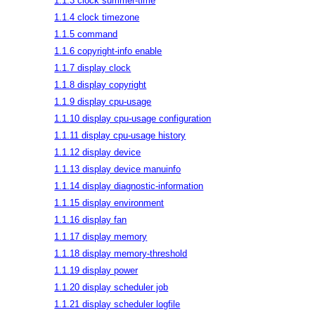
1.1.3 clock summer-time
1.1.4 clock timezone
1.1.5 command
1.1.6 copyright-info enable
1.1.7 display clock
1.1.8 display copyright
1.1.9 display cpu-usage
1.1.10 display cpu-usage configuration
1.1.11 display cpu-usage history
1.1.12 display device
1.1.13 display device manuinfo
1.1.14 display diagnostic-information
1.1.15 display environment
1.1.16 display fan
1.1.17 display memory
1.1.18 display memory-threshold
1.1.19 display power
1.1.20 display scheduler job
1.1.21 display scheduler logfile