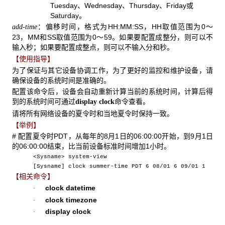
Tuesday
、
Wednesday
、
Thursday
、
Friday
或
Saturday
。
：偏移时间，格式为HH:MM:SS，HH取值范围为0～
add-time
23，MM和SS取值范围为0～59。如果要配置成整分，则可以不
输入秒；如果要配置成整点，则可以不输入分和秒。
【使用指导】
为了保证与其它设备协调工作，为了更好的监控和维护设备，请
确保设备的系统时间是准确的。
配置该命令后，设备会自动重新计算当前的系统时间，计算后得
到的系统时间可通过
命令查看。
display clock
请将所有网络设备的夏令时和当地夏令时保持一致。
【举例】
# 配置夏令时PDT，从每年的8月1日的06:00:00开始，到9月1日
的06:00:00结束，比当前设备标准时间增加1小时。
<Sysname> system-view
[Sysname] clock summer-time PDT 6 08/01 6 09/01 1
【相关命令】
clock datetime
·
clock timezone
·
display clock
·