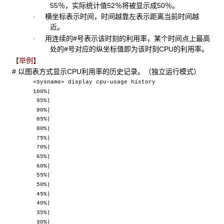
55％，实际统计值52％将被显示成50％。
横坐标表示时间，时间越靠左表示距离当前时间越
·
近。
用连续的#号表示该时刻的利用率，某个时间点上最高
·
处的#号对应的纵坐标值即为该时刻CPU的利用率。
【举例】
# 以图表方式显示CPU利用率的历史记录。（独立运行模式）
<Sysname> display cpu-usage history
100%|
95%|
90%|
85%|
80%|
75%|
70%|
65%|
60%|
55%|
50%|
45%|
40%|
35%|
30%|