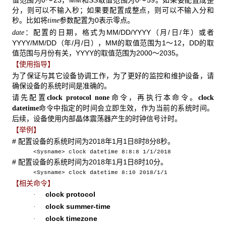
值范围为0～23，MM和SS取值范围为0～59。如果要配置成整
分，则可以不输入秒；如果要配置成整点，则可以不输入分和
秒。比如将
参数配置为0表示零点。
time
：配置的日期，格式为MM/DD/YYYY（月/日/年）或者
date
YYYY/MM/DD（年/月/日），MM的取值范围为1～12，DD的取
值范围与月份有关，YYYY的取值范围为2000～2035。
【使用指导】
为了保证与其它设备协调工作，为了更好的监控和维护设备，请
确保设备的系统时间是准确的。
请先配置
命令，再执行本命令。
clock protocol none
clock
命令中指定的时间会立即生效，作为当前的系统时间。
datetime
后续，设备使用内部晶体震荡器产生的时钟信号计时。
【举例】
# 配置设备的系统时间为2018年1月1日8时8分8秒。
<Sysname> clock datetime 8:8:8 1/1/2018
# 配置设备的系统时间为2018年1月1日8时10分。
<Sysname> clock datetime 8:10 2018/1/1
【相关命令】
clock protocol
·
clock summer-time
·
clock timezone
·