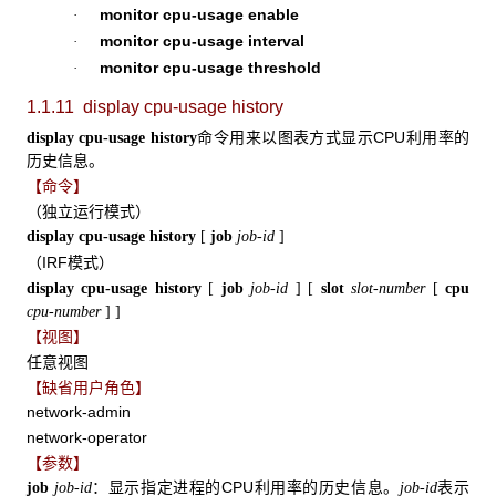
monitor cpu-usage enable
·
monitor cpu-usage interval
·
monitor cpu-usage threshold
·
1.1.11 display cpu-usage history
命令用来以图表方式显示CPU利用率的
display cpu-usage history
历史信息。
【命令】
（独立运行模式）
display cpu-usage history
[
job
job-id
]
（IRF模式）
display cpu-usage history
[
job
job-id
]
[
slot
slot-number
[
cpu
cpu-number
]
]
【视图】
任意视图
【缺省用户角色】
network-admin
network-operator
【参数】
：显示指定进程的CPU利用率的历史信息。
表示
job
job-id
job-id