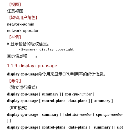
【视图】
任意视图
【缺省用户角色】
network-admin
network-operator
【举例】
# 显示设备的版权信息。
<Sysname> display copyright
显示信息略……。
1.1.9 display cpu-usage
命令用来显示CPU利用率的统计信息。
display cpu-usage
【命令】
（独立运行模式）
display cpu-usage
[
summary
]
[
cpu
cpu-number
]
display cpu-usage
[
control-plane
|
data-plane
]
[
summary
]
（IRF模式）
display cpu-usage
[
summary
]
[
slot
slot-number
[
cpu
cpu-number
] ]
display cpu-usage
[
control-plane
|
data-plane
]
[
summary
]
[
slot