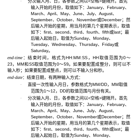
分次输入月、日，各参数之间以<空格>键隔开。首先
·
输入开始的月份，取值如下：
January
、
February
、
March
、
April
、
May
、
June
、
July
、
August
、
September
、
October
、
November
或
December
；然
后输入开始的星期，用当月的第几个星期表示，取值
如下：
first
、
second
、
third
、
fourth
、
fifth
或
last
；最
后输入起始日，取值为
Sunday
、
Monday
、
Tuesday
、
Wednesday
、
Thursday
、
Friday
或
Saturday
。
：结束时间，格式为HH:MM:SS，HH取值范围为0～
end-time
23，MM和SS取值范围为0～59。如果要配置成整分，则可以不
输入秒；如果要配置成整点，则可以不输入分和秒。
：结束日期，有两种输入方式：
end-date
直接一次性输入月日，参数格式为MM/DD，MM取值
·
范围为1～12，DD的取值范围与月份有关。
分次输入月、日，各参数之间以<空格>键隔开。首先
·
输入开始的月份，取值如下：
January
、
February
、
March
、
April
、
May
、
June
、
July
、
August
、
September
、
October
、
November
或
December
；然
后输入开始的星期，用当月的第几个星期表示，取值
如下：
first
、
second
、
third
、
fourth
、
fifth
或
last
；最
后输入起始日，取值为
Sunday
、
Monday
、