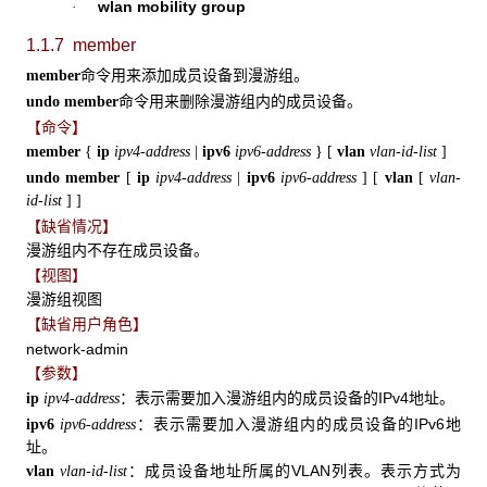
wlan mobility group
·
1.1.7 member
命令用来添加成员设备到漫游组。
member
命令用来删除漫游组内的成员设备。
undo member
【命令】
member
{
ip
ipv4-address
|
ipv6
ipv6-address
}
[
vlan
vlan-id-list
]
undo member
[
ip
ipv4-address
|
ipv6
ipv6-address
]
[
vlan
[
vlan-
id-list
]
]
【缺省情况】
漫游组内不存在成员设备。
【视图】
漫游组视图
【缺省用户角色】
network-admin
【参数】
：表示需要加入漫游组内的成员设备的IPv4地址。
ip
ipv4-address
：表示需要加入漫游组内的成员设备的IPv6地
ipv6
ipv6-address
址。
：成员设备地址所属的VLAN列表。表示方式为
vlan
vlan-id-list