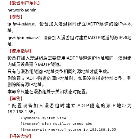
【缺省用户角色】
network-admin
【参数】
：设备加入漫游组时建立IADTP隧道的源IPv4地
ip
ipv4-address
址。
：设备加入漫游组时建立IADTP隧道的源IPv6地
ipv6
ipv6-address
址。
【使用指导】
设备在加入漫游组后需要使用IADTP隧道源IP地址和同一漫游组
内成员设备建立IADTP隧道。
只有与漫游组隧道IP地址类型相同的源地址才能生效。
删除建立IADTP隧道的源IP地址时，如果没有指定地址类型，则
删除所有源IP地址。
本命令只能在漫游组处于关闭状态时配置。
【举例】
# 配置设备加入漫游组时建立IADTP隧道的源IP地址为
192.168.1.55。
<Sysname> system-view
[Sysname] wlan mobility group abc
[Sysname-wlan-mg-abc] source ip 192.168.1.55
【相关命令】