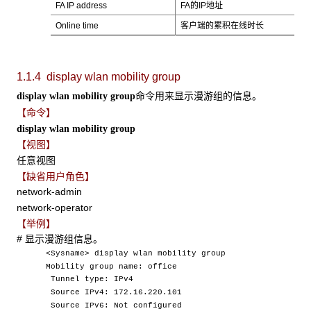
FA IP address
FA的IP地址
Online time
客户端的累积在线时长
1.1.4 display wlan mobility group
命令用来显示漫游组的信息。
display wlan mobility group
【命令】
display wlan mobility group
【视图】
任意视图
【缺省用户角色】
network-admin
network-operator
【举例】
# 显示漫游组信息。
<Sysname> display wlan mobility group
Mobility group name: office
Tunnel type: IPv4
Source IPv4: 172.16.220.101
Source IPv6: Not configured