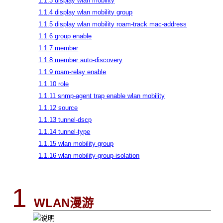
1.1.3 display wlan mobility
1.1.4 display wlan mobility group
1.1.5 display wlan mobility roam-track mac-address
1.1.6 group enable
1.1.7 member
1.1.8 member auto-discovery
1.1.9 roam-relay enable
1.1.10 role
1.1.11 snmp-agent trap enable wlan mobility
1.1.12 source
1.1.13 tunnel-dscp
1.1.14 tunnel-type
1.1.15 wlan mobility group
1.1.16 wlan mobility-group-isolation
1
WLAN
漫游