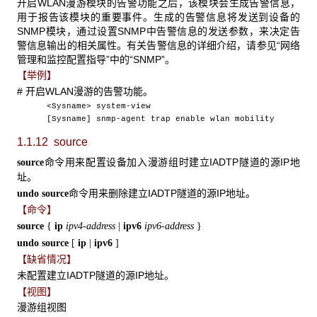
开启WLAN漫游模块的告警功能之后，该模块会生成告警信息，
用于报告该模块的重要事件。生成的告警信息将发送到设备的
SNMP模块，通过设置SNMP中告警信息的发送参数，来决定告
警信息输出的相关属性。有关告警信息的详细介绍，请参见“网络
管理和监控配置指导”中的“SNMP”。
【举例】
# 开启WLAN漫游的告警功能。
<Sysname> system-view
[Sysname] snmp-agent trap enable wlan mobility
1.1.12 source
命令用来配置设备加入漫游组时建立IADTP隧道的源IP地
source
址。
命令用来删除建立IADTP隧道的源IP地址。
undo source
【命令】
source
{
ip
ipv4-address
|
ipv6
ipv6-address
}
undo source
[
ip
|
ipv6
]
【缺省情况】
未配置建立IADTP隧道的源IP地址。
【视图】
漫游组视图