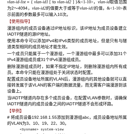
=
to
，
取值范围
vlan-id-list
{
vlan-id1
[
vlan-id2
]
}&<1-10>
vlan-id
为2～4094，
的值要大于或等于
的值，
表
vlan-id2
vlan-id1
&<1-10>
示前面的参数最多可以输入10次。
【使用指导】
漫游组内的成员设备通过IP地址标识，该IP地址为成员设备建立
IADTP隧道的源IP地址。
使用本命令可以添加IPv4和IPv6类型的成员地址，但是只有与隧
道类型相同的成员地址才能生效。
一个成员只能属于一个漫游组，一个漫游组中最多可以添加31个
IPv4漫游组成员或31个IPv6漫游组成员。
删除漫游组成员时，如果不指定IP地址，则删除漫游组内所有成
员。本命令只能在漫游组处于关闭状态时配置。
配置成员设备地址所属的VLAN后，漫游组内的其他设备就可以直
接转发属于该VLAN的客户端的数据流量，而无需客户端漫游到该
设备上。
当IADTP隧道内存在多个成员设备，在配置VLAN参数时，请确保
IADTP隧道内的成员设备之间的IADTP隧道不会形成环路。
【举例】
# 将成员设备192.168.1.55添加到漫游组abc，成员设备地址所属
的VLAN为3、10、19、22、30。
<Sysname> system-view