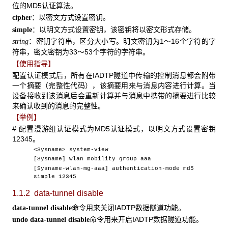
位的MD5认证算法。
：以密文方式设置密钥。
cipher
：以明文方式设置密钥，该密钥将以密文形式存储。
simple
：密钥字符串，区分大小写。明文密钥为1～16个字符的字
string
符串，密文密钥为33～53个字符的字符串。
【使用指导】
配置认证模式后，所有在IADTP隧道中传输的控制消息都会附带
一个摘要（完整性代码），该摘要用来与消息内容进行计算。当
设备接收到该消息后会重新计算并与消息中携带的摘要进行比较
来确认收到的消息的完整性。
【举例】
# 配置漫游组认证模式为MD5认证模式，以明文方式设置密钥
12345。
<Sysname> system-view
[Sysname] wlan mobility group aaa
[Sysname-wlan-mg-aaa] authentication-mode md5
simple 12345
1.1.2 data-
tunnel disable
命令用来关闭IADTP数据隧道功能。
data-tunnel disable
命令用来开启IADTP数据隧道功能。
undo data-tunnel disable