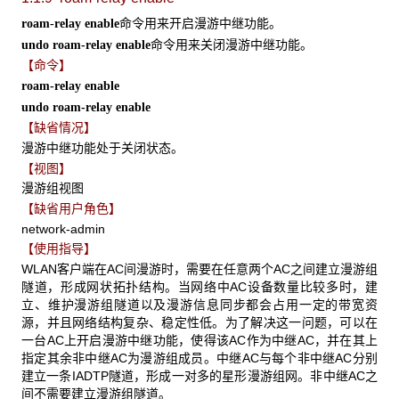
命令用来开启漫游中继功能。
roam-relay enable
命令用来关闭漫游中继功能。
undo roam-relay enable
【命令】
roam-rel
ay enable
undo roam-relay enable
【缺省情况】
漫游中继功能处于关闭状态。
【视图】
漫游组视图
【缺省用户角色】
network-admin
【使用指导】
WLAN客户端在AC间漫游时，需要在任意两个AC之间建立漫游组
隧道，形成网状拓扑结构。当网络中AC设备数量比较多时，建
立、维护漫游组隧道以及漫游信息同步都会占用一定的带宽资
源，并且网络结构复杂、稳定性低。为了解决这一问题，可以在
一台AC上开启漫游中继功能，使得该AC作为中继AC，并在其上
指定其余非中继AC为漫游组成员。中继AC与每个非中继AC分别
建立一条IADTP隧道，形成一对多的星形漫游组网。非中继AC之
间不需要建立漫游组隧道。