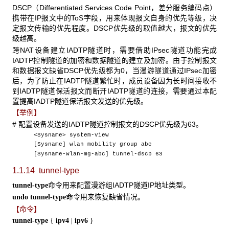
DSCP（Differentiated Services Code Point，差分服务编码点）
携带在IP报文中的ToS字段，用来体现报文自身的优先等级，决
定报文传输的优先程度。DSCP优先级的取值越大，报文的优先
级越高。
跨NAT设备建立IADTP隧道时，需要借助IPsec隧道功能完成
IADTP控制隧道的加密和数据隧道的建立及加密。由于控制报文
和数据报文缺省DSCP优先级都为0，当漫游隧道通过IPsec加密
后，为了防止在IADTP隧道繁忙时，成员设备因为长时间接收不
到IADTP隧道保活报文而断开IADTP隧道的连接，需要通过本配
置提高IADTP隧道保活报文发送的优先级。
【举例】
# 配置设备发送的IADTP隧道控制报文的DSCP优先级为63。
<Sysname> system-view
[Sysname] wlan mobility group abc
[Sysname-wlan-mg-abc] tunnel-dscp 63
1.1.14 tunnel-type
命令用来配置漫游组IADTP隧道IP地址类型。
tunnel-type
命令用来恢复缺省情况。
undo tunnel-type
【命令】
tunnel-type
{
ipv4
|
ipv6
}