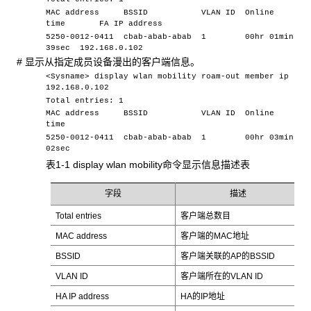
MAC address BSSID VLAN ID Online
time FA IP address
5250-0012-0411 cbab-abab-abab 1 00hr 01min
39sec 192.168.0.102
# 显示从指定成员设备漫出的客户端信息。
<Sysname> display wlan mobility roam-out member ip
192.168.0.102
Total entries: 1
MAC address BSSID VLAN ID Online
time
5250-0012-0411 cbab-abab-abab 1 00hr 03min
02sec
表1-1 display wlan mobility命令显示信息描述表
字段
描述
Total entries
客户端总数目
MAC address
客户端的MAC地址
BSSID
客户端关联的AP的BSSID
VLAN ID
客户端所在的VLAN ID
HA IP address
HA的IP地址