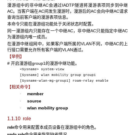
漫游组中的非中继AC会通过IADTP隧道将漫游表项同步到中继
AC。当客户端在AC间发生漫游时，漫游后的AC会向中继AC请求
查询当前客户端的漫游表项信息。
本命令只能在漫游组功能处于关闭状态时配置。
同一漫游组内只能存在一个中继AC，非中继AC只能指定中继AC
为漫游组内唯一成员。
在漫游中继组网中，如果客户端所属的VLAN不同，中继AC的上
行接口需要允许所有客户端的VLAN通过。
【举例】
# 开启漫游组group1的漫游中继功能。
<Sysname> system-view
[Sysname] wlan mobility group group1
[Sysname-wlan-mg-group1] roam-relay enable
【相关命令】
member
·
source
·
wlan mobility group
·
1.1.10 role
命令用来配置本成员设备在漫游组中的角色。
role
命令用来恢复缺省情况。
undo role