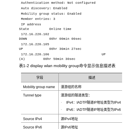
Authentication method: Not configured
Auto discovery: Enabled
Mobility group status: Enabled
Member entries: 3
IP address
State Online time
172.16.220.102
DOWN 00hr 00min 00sec
172.16.220.105
UP 00hr 36min 27sec
172.16.220.106 UP
(A) 00hr 50min 30sec
表1-2 display wlan mobility group命令显示信息描述表
字段
描述
Mobility group name
漫游组的名称
Tunnel type
漫游组的隧道类型：
·
IPv4：IADTP隧道IP地址类型为IPv4
·
IPv6：IADTP隧道IP地址类型为IPv6
Source IPv4
源IPv4地址
Source IPv6
源IPv6地址