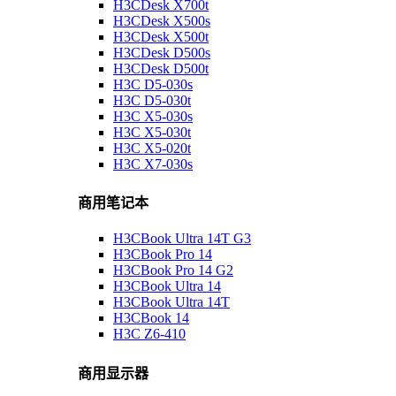
H3CDesk X700t
H3CDesk X500s
H3CDesk X500t
H3CDesk D500s
H3CDesk D500t
H3C D5-030s
H3C D5-030t
H3C X5-030s
H3C X5-030t
H3C X5-020t
H3C X7-030s
商用笔记本
H3CBook Ultra 14T G3
H3CBook Pro 14
H3CBook Pro 14 G2
H3CBook Ultra 14
H3CBook Ultra 14T
H3CBook 14
H3C Z6-410
商用显示器