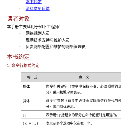
本书约定
·
资料意见反馈
·
读者对象
本手册主要适用于如下工程师：
网络规划人员
·
现场技术支持与维护人员
·
负责网络配置和维护的网络管理员
·
本书约定
1. 命令行格式约定
格 式
意 义
粗体
命令行关键字（命令中保持不变、必须照输的部
加粗
分）采用
字体表示。
斜体
命令行参数（命令中必须由实际值进行替代的部
斜体
分）采用
表示。
[ ]
表示用“[ ]”括起来的部分在命令配置时是可选的。
{ x | y | ... }
表示从多个选项中仅选取一个。