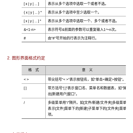
[ x | y | ... ]
表示从多个选项中选取一个或者不选。
{ x | y | ... } *
表示从多个选项中至少选取一个。
[ x | y | ... ] *
表示从多个选项中选取一个、多个或者不选。
&<1-n>
表示符号&前面的参数可以重复输入1～n次。
#
由“#”号开始的行表示为注释行。
2. 图形界面格式约定
格 式
意 义
< >
带尖括号“< >”表示按钮名，如“单击<确定>按钮”。
[ ]
带方括号“[ ]”表示窗口名、菜单名和数据表，如“弹
出[新建用户]窗口”。
/
多级菜单用“/”隔开。如[文件/新建/文件夹]多级菜单
表示[文件]菜单下的[新建]子菜单下的[文件夹]菜单
项。