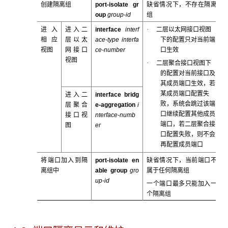
创建隔离组
port-isolate gr
缺省情况下，不存在隔离
oup
group-id
组
·
进入
进入二
interface
interf
二层以太网接口视图
相应
层以太
ace-type interfa
下的配置只对当前端
视图
网接口
ce-number
口生效
视图
·
二层聚合接口视图下
的配置对当前接口及
其成员端口生效，若
某成员端口配置失
进入二
interface bridg
败，系统会跳过该端
层聚合
e-aggregation
i
口继续配置其他成员
接口视
nterface-numb
端口，若二层聚合接
图
er
口配置失败，则不会
再配置成员端口
将端口加入到隔
port-isolate en
缺省情况下，当前端口不
离组中
able group
gro
属于任何隔离组
up-id
一个端口最多只能加入一
个隔离组