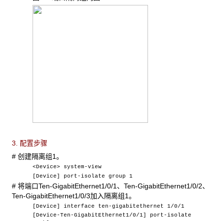
3. 配置步骤
# 创建隔离组1。
<Device> system-view
[Device] port-isolate group 1
# 将端口Ten-GigabitEthernet1/0/1、Ten-GigabitEthernet1/0/2、
Ten-GigabitEthernet1/0/3加入隔离组1。
[Device] interface ten-gigabitethernet 1/0/1
[Device-Ten-GigabitEthernet1/0/1] port-isolate