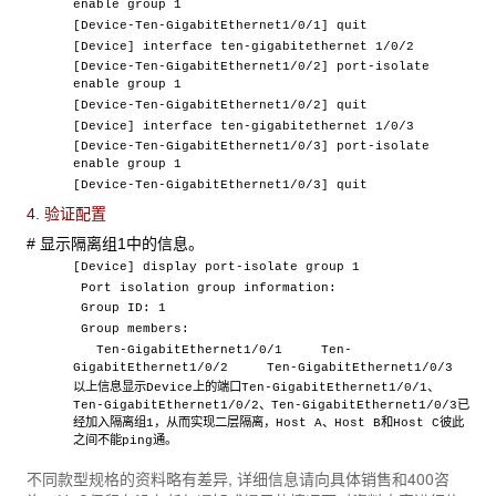
enable group 1
[Device-Ten-GigabitEthernet1/0/1] quit
[Device] interface ten-gigabitethernet 1/0/2
[Device-Ten-GigabitEthernet1/0/2] port-isolate
enable group 1
[Device-Ten-GigabitEthernet1/0/2] quit
[Device] interface ten-gigabitethernet 1/0/3
[Device-Ten-GigabitEthernet1/0/3] port-isolate
enable group 1
[Device-Ten-GigabitEthernet1/0/3] quit
4. 验证配置
# 显示隔离组1中的信息。
[Device] display port-isolate group 1
Port isolation group information:
Group ID: 1
Group members:
Ten-GigabitEthernet1/0/1 Ten-
GigabitEthernet1/0/2 Ten-GigabitEthernet1/0/3
以上信息显示Device上的端口Ten-GigabitEthernet1/0/1、
Ten-GigabitEthernet1/0/2、Ten-GigabitEthernet1/0/3已
经加入隔离组1，从而实现二层隔离，Host A、Host B和Host C彼此
之间不能ping通。
不同款型规格的资料略有差异, 详细信息请向具体销售和400咨