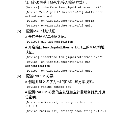
证（必须为基于MAC的接入控制方式）。
[Device] interface ten-gigabitethernet 1/0/1
[Device–Ten-GigabitEthernet1/0/1] dot1x port-
method macbased
[Device–Ten-GigabitEthernet1/0/1] dot1x
[Device–Ten-GigabitEthernet1/0/1] quit
(5) 配置MAC地址认证
# 开启全局MAC地址认证。
[Device] mac-authentication
# 开启端口Ten-GigabitEthernet1/0/1上的MAC地址
认证。
[Device] interface ten-gigabitethernet 1/0/1
[Device–Ten-GigabitEthernet1/0/1] mac-
authentication
[Device–Ten-GigabitEthernet1/0/1] quit
(6) 配置RADIUS方案
# 创建并进入名字为rs1的RADIUS方案视图。
[Device] radius scheme rs1
# 配置RADIUS方案的主认证和主计费服务器及其通
信密钥。
[Device-radius-rs1] primary authentication
1.1.1.2
[Device-radius-rs1] primary accounting 1.1.1.2