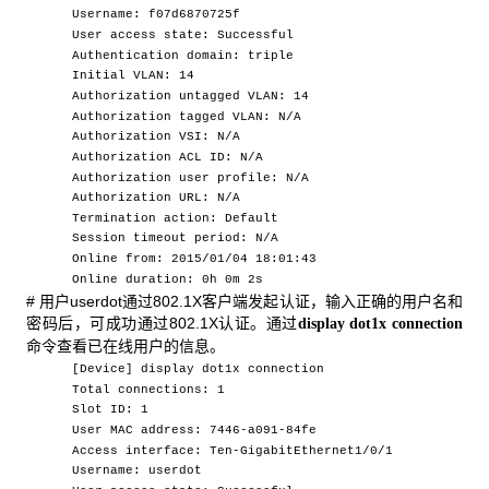
Username: f07d6870725f
User access state: Successful
Authentication domain: triple
Initial VLAN: 14
Authorization untagged VLAN: 14
Authorization tagged VLAN: N/A
Authorization VSI: N/A
Authorization ACL ID: N/A
Authorization user profile: N/A
Authorization URL: N/A
Termination action: Default
Session timeout period: N/A
Online from: 2015/01/04 18:01:43
Online duration: 0h 0m 2s
# 用户userdot通过802.1X客户端发起认证，输入正确的用户名和
密码后，可成功通过802.1X认证。通过
display dot1x connection
命令查看已在线用户的信息。
[Device] display dot1x connection
Total connections: 1
Slot ID: 1
User MAC address: 7446-a091-84fe
Access interface: Ten-GigabitEthernet1/0/1
Username: userdot