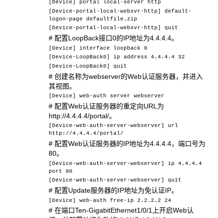
[Device] portal local-server http
[Device-portal-local-websvr-http] default-
logon-page defaultfile.zip
[Device-portal-local-websvr-http] quit
# 配置LoopBack接口0的IP地址为4.4.4.4。
[Device] interface loopback 0
[Device-LoopBack0] ip address 4.4.4.4 32
[Device-LoopBack0] quit
# 创建名称为webserver的Web认证服务器，并进入
其视图。
[Device] web-auth server webserver
# 配置Web认证服务器的重定向URL为
http://4.4.4.4/portal/。
[Device-web-auth-server-webserver] url
http://4.4.4.4/portal/
# 配置Web认证服务器的IP地址为4.4.4.4，端口号为
80。
[Device-web-auth-server-webserver] ip 4.4.4.4
port 80
[Device-web-auth-server-webserver] quit
# 配置Update服务器的IP地址为免认证IP。
[Device] web-auth free-ip 2.2.2.2 24
# 在端口Ten-GigabitEthernet1/0/1上开启Web认