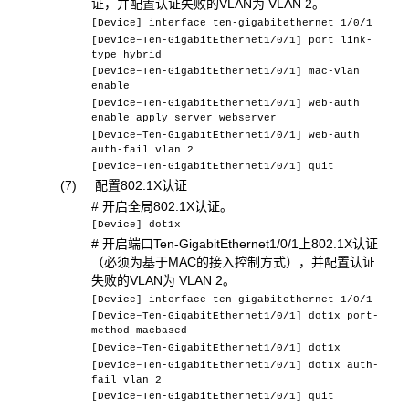
证，并配置认证失败的VLAN为 VLAN 2。
[Device] interface ten-gigabitethernet 1/0/1
[Device–Ten-GigabitEthernet1/0/1] port link-
type hybrid
[Device–Ten-GigabitEthernet1/0/1] mac-vlan
enable
[Device–Ten-GigabitEthernet1/0/1] web-auth
enable apply server webserver
[Device–Ten-GigabitEthernet1/0/1] web-auth
auth-fail vlan 2
[Device–Ten-GigabitEthernet1/0/1] quit
(7) 配置802.1X认证
# 开启全局802.1X认证。
[Device] dot1x
# 开启端口Ten-GigabitEthernet1/0/1上802.1X认证
（必须为基于MAC的接入控制方式），并配置认证
失败的VLAN为 VLAN 2。
[Device] interface ten-gigabitethernet 1/0/1
[Device–Ten-GigabitEthernet1/0/1] dot1x port-
method macbased
[Device–Ten-GigabitEthernet1/0/1] dot1x
[Device–Ten-GigabitEthernet1/0/1] dot1x auth-
fail vlan 2
[Device–Ten-GigabitEthernet1/0/1] quit