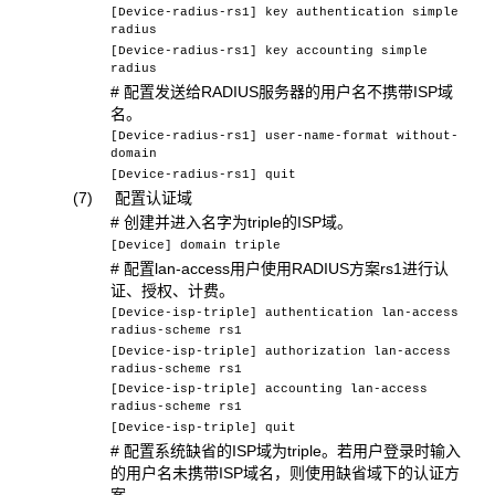
[Device-radius-rs1] key authentication simple
radius
[Device-radius-rs1] key accounting simple
radius
# 配置发送给RADIUS服务器的用户名不携带ISP域
名。
[Device-radius-rs1] user-name-format without-
domain
[Device-radius-rs1] quit
(7) 配置认证域
# 创建并进入名字为triple的ISP域。
[Device] domain triple
# 配置lan-access用户使用RADIUS方案rs1进行认
证、授权、计费。
[Device-isp-triple] authentication lan-access
radius-scheme rs1
[Device-isp-triple] authorization lan-access
radius-scheme rs1
[Device-isp-triple] accounting lan-access
radius-scheme rs1
[Device-isp-triple] quit
# 配置系统缺省的ISP域为triple。若用户登录时输入
的用户名未携带ISP域名，则使用缺省域下的认证方
案。