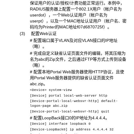
保证用户的认证/授权/计费功能正常运行。本例中，
RADIUS服务器上配置一个802.1X用户（帐户名为
userdot），一个Web认证用户（帐户名为
userpt），以及一个MAC地址认证用户（帐户名、密
码均为Printer的MAC地址f07d6870725f）。
(3) 配置Web认证
# 配置端口属于VLAN及对应VLAN接口的IP地址
（略）。
# 完成自定义缺省认证页面文件的编辑，将其压缩为
名为abc的Zip文件，之后通过FTP等方式上传到设备
（略）。
# 配置本地Portal Web服务器使用HTTP协议，且使
用Portal Web服务器提供的缺省认证页面文件
abc.zip。
<Device> system-view
[Device] portal local-web-server http
[Device-portal-local-websvr-http] default-
logon-page abc.zip
[Device-portal-local-websvr-http] quit
# 配置LoopBack接口0的IP地址为4.4.4.4。
[Device] interface loopback 0
[Device-LoopBack0] ip address 4.4.4.4 32