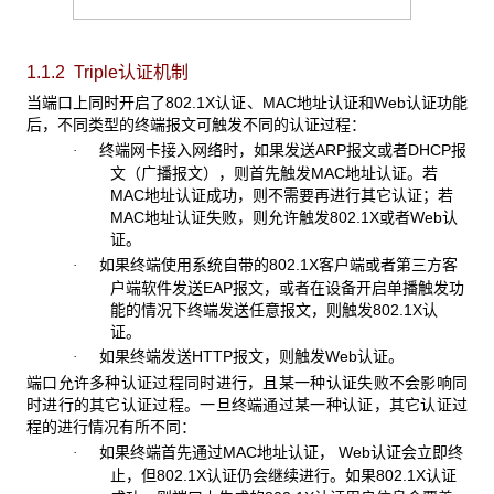
1.1.2 Triple认证机制
当端口上同时开启了802.1X认证、MAC地址认证和Web认证功能
后，不同类型的终端报文可触发不同的认证过程：
终端网卡接入网络时，如果发送ARP报文或者DHCP报
·
文（广播报文），则首先触发MAC地址认证。若
MAC地址认证成功，则不需要再进行其它认证；若
MAC地址认证失败，则允许触发802.1X或者Web认
证。
如果终端使用系统自带的802.1X客户端或者第三方客
·
户端软件发送EAP报文，或者在设备开启单播触发功
能的情况下终端发送任意报文，则触发802.1X认
证。
如果终端发送HTTP报文，则触发Web认证。
·
端口允许多种认证过程同时进行，且某一种认证失败不会影响同
时进行的其它认证过程。一旦终端通过某一种认证，其它认证过
程的进行情况有所不同：
如果终端首先通过MAC地址认证， Web认证会立即终
·
止，但802.1X认证仍会继续进行。如果802.1X认证