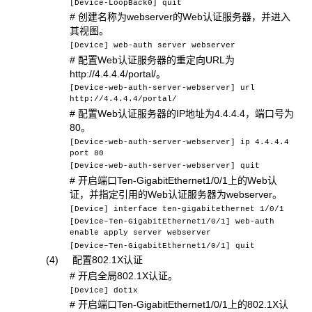
[Device-LoopBack0] quit
#
创建名称为webserver
的Web认证服务器，并进入
其视图。
[Device] web-auth server webserver
# 配置Web认证服务器的重定向URL为
http://4.4.4.4/portal/。
[Device-web-auth-server-webserver] url
http://4.4.4.4/portal/
# 配置Web认证服务器的IP地址为4.4.4.4，端口号为
80。
[Device-web-auth-server-webserver] ip 4.4.4.4
port 80
[Device-web-auth-server-webserver] quit
# 开启端口Ten-GigabitEthernet1/0/1上的Web认
证，并指定引用的Web认证服务器为webserver。
[Device] interface ten-gigabitethernet 1/0/1
[Device–Ten-GigabitEthernet1/0/1] web-auth
enable apply server webserver
[Device–Ten-GigabitEthernet1/0/1] quit
(4) 配置802.1X认证
# 开启全局802.1X认证。
[Device] dot1x
# 开启端口Ten-GigabitEthernet1/0/1上的802.1X认