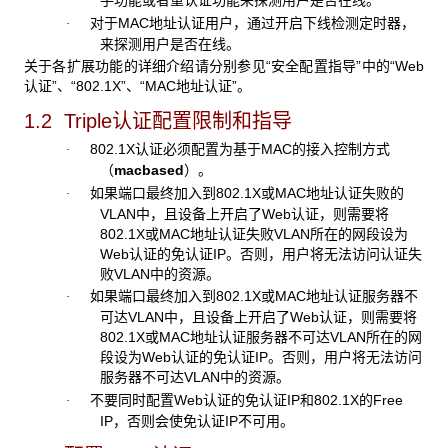
对于MAC地址认证用户，通过开启下线检测定时器，
·
来探测用户是否在线。
关于各扩展功能的详细介绍请分别参见“安全配置指导”中的“Web
认证”、“802.1X”、“MAC地址认证”。
1.2 Triple
认证配置限制和指导
802.1X认证必须配置为基于MAC的接入控制方式
·
（
macbased
）。
如果端口最终加入到802.1X或MAC地址认证失败的
·
VLAN中，且设备上开启了Web认证，则需要将
802.1X或MAC地址认证失败VLAN所在的网段设为
Web认证的免认证IP。否则，用户将无法访问认证失
败VLAN中的资源。
如果端口最终加入到802.1X或MAC地址认证服务器不
·
可达VLAN中，且设备上开启了Web认证，则需要将
802.1X或MAC地址认证服务器不可达VLAN所在的网
段设为Web认证的免认证IP。否则，用户将无法访问
服务器不可达VLAN中的资源。
不要同时配置Web认证的免认证IP和802.1X的Free
·
IP，否则会使免认证IP不可用。