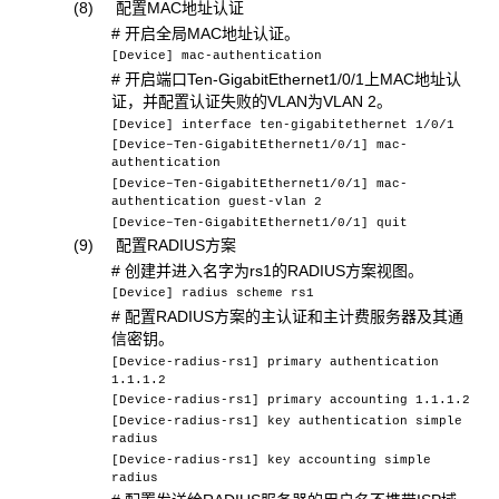
(8) 配置MAC地址认证
# 开启全局MAC地址认证。
[Device] mac-authentication
# 开启端口Ten-GigabitEthernet1/0/1上MAC地址认
证，并配置认证失败的VLAN为VLAN 2。
[Device] interface ten-gigabitethernet 1/0/1
[Device–Ten-GigabitEthernet1/0/1] mac-
authentication
[Device–Ten-GigabitEthernet1/0/1] mac-
authentication guest-vlan 2
[Device–Ten-GigabitEthernet1/0/1] quit
(9) 配置RADIUS方案
# 创建并进入名字为rs1的RADIUS方案视图。
[Device] radius scheme rs1
# 配置RADIUS方案的主认证和主计费服务器及其通
信密钥。
[Device-radius-rs1] primary authentication
1.1.1.2
[Device-radius-rs1] primary accounting 1.1.1.2
[Device-radius-rs1] key authentication simple
radius
[Device-radius-rs1] key accounting simple
radius