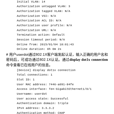
Initial VLAN: 14
Authorization untagged VLAN: 3
Authorization tagged VLAN: N/A
Authorization VSI: N/A
Authorization ACL ID: N/A
Authorization user profile: N/A
Authorization URL: N/A
Termination action: Default
Session timeout period: N/A
Online from: 2015/01/04 18:01:43
Online duration: 0h 0m 2s
# 用户userdot通过802.1X客户端发起认证，输入正确的用户名和
密码后，可成功通过802.1X认证。通过
display dot1x connection
命令查看已在线用户的信息。
[Device] display dot1x connection
Total connections: 1
Slot ID: 1
User MAC address: 7446-a091-84fe
Access interface: Ten-GigabitEthernet1/0/1
Username: userdot
User access state: Successful
Authentication domain: triple
IPv4 address: 3.3.3.2
Authentication method: CHAP