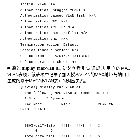
Initial VLAN: 14
Authorization untagged VLAN: 3
Authorization tagged VLAN list: N/A
Authorization VSI: N/A
Authorization ACL ID: N/A
Authorization user profile: N/A
Authorization URL: N/A
Termination action: Default
Session timeout period: N/A
Online from: 2015/01/04 18:13:01
Online duration: 0h 0m 14s
# 通过
命令查看到认证成功用户的MAC
display mac-vlan all
VLAN表项，该表项中记录了加入授权VLAN的MAC地址与端口上
生成的基于MAC的VLAN之间的对应关系。
[Device] display mac-vlan all
The following MAC VLAN addresses exist:
S:Static D:Dynamic
MAC ADDR MASK VLAN ID
PRIO STATE
-------------------------------------------------
-------
6805-ca17-4a0b ffff-ffff-ffff 3
0 D
f07d-6870-725f ffff-ffff-ffff 3