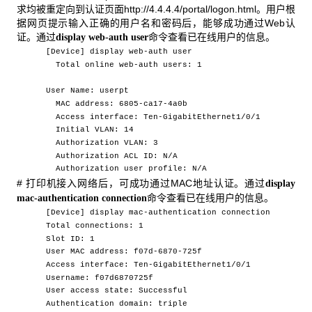
求均被重定向到认证页面http://4.4.4.4/portal/logon.html。用户根
据网页提示输入正确的用户名和密码后，能够成功通过Web认
证。通过
命令查看已在线用户的信息。
display web-auth user
[Device] display web-auth user
Total online web-auth users: 1
User Name: userpt
MAC address: 6805-ca17-4a0b
Access interface: Ten-GigabitEthernet1/0/1
Initial VLAN: 14
Authorization VLAN: 3
Authorization ACL ID: N/A
Authorization user profile: N/A
# 打印机接入网络后，可成功通过MAC地址认证。通过
display
命令查看已在线用户的信息。
mac-authentication connection
[Device] display mac-authentication connection
Total connections: 1
Slot ID: 1
User MAC address: f07d-6870-725f
Access interface: Ten-GigabitEthernet1/0/1
Username: f07d6870725f
User access state: Successful
Authentication domain: triple