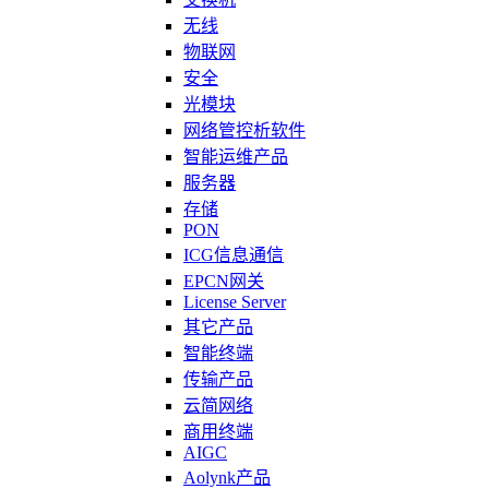
无线
物联网
安全
光模块
网络管控析软件
智能运维产品
服务器
存储
PON
ICG信息通信
EPCN网关
License Server
其它产品
智能终端
传输产品
云简网络
商用终端
AIGC
Aolynk产品