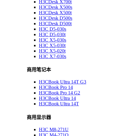
H3CDesk X700t
H3CDesk X500s
H3CDesk X500t
H3CDesk D500s
H3CDesk D500t
H3C D5-030s
H3C D5-030t
H3C X5-030s
H3C X5-030t
H3C X5-020t
H3C X7-030s
商用笔记本
H3CBook Ultra 14T G3
H3CBook Pro 14
H3CBook Pro 14 G2
H3CBook Ultra 14
H3CBook Ultra 14T
商用显示器
H3C M8-271U
H3C M4-271Q