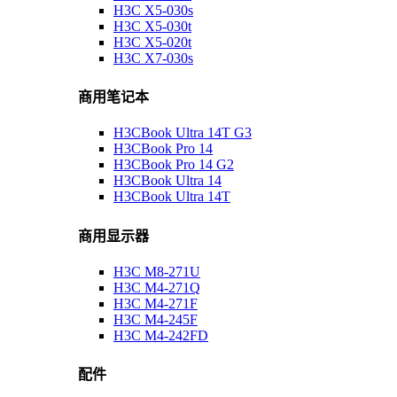
H3C X5-030s
H3C X5-030t
H3C X5-020t
H3C X7-030s
商用笔记本
H3CBook Ultra 14T G3
H3CBook Pro 14
H3CBook Pro 14 G2
H3CBook Ultra 14
H3CBook Ultra 14T
商用显示器
H3C M8-271U
H3C M4-271Q
H3C M4-271F
H3C M4-245F
H3C M4-242FD
配件