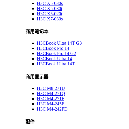
H3C X5-030s
H3C X5-030t
H3C X5-020t
H3C X7-030s
商用笔记本
H3CBook Ultra 14T G3
H3CBook Pro 14
H3CBook Pro 14 G2
H3CBook Ultra 14
H3CBook Ultra 14T
商用显示器
H3C M8-271U
H3C M4-271Q
H3C M4-271F
H3C M4-245F
H3C M4-242FD
配件