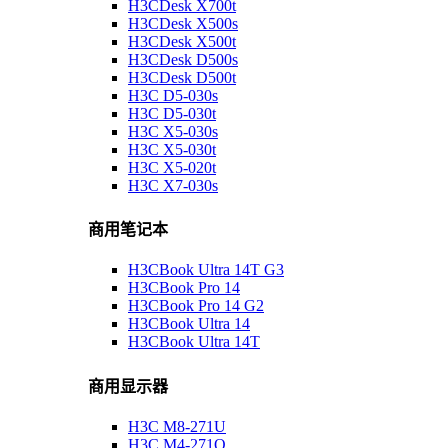
H3CDesk X700t
H3CDesk X500s
H3CDesk X500t
H3CDesk D500s
H3CDesk D500t
H3C D5-030s
H3C D5-030t
H3C X5-030s
H3C X5-030t
H3C X5-020t
H3C X7-030s
商用笔记本
H3CBook Ultra 14T G3
H3CBook Pro 14
H3CBook Pro 14 G2
H3CBook Ultra 14
H3CBook Ultra 14T
商用显示器
H3C M8-271U
H3C M4-271Q