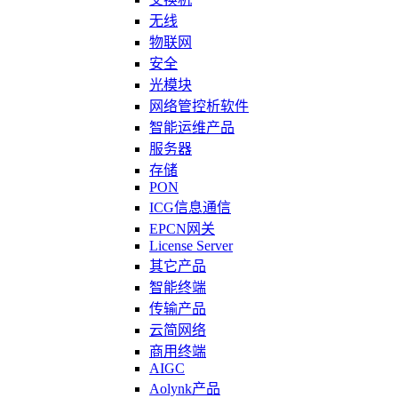
无线
物联网
安全
光模块
网络管控析软件
智能运维产品
服务器
存储
PON
ICG信息通信
EPCN网关
License Server
其它产品
智能终端
传输产品
云简网络
商用终端
AIGC
Aolynk产品