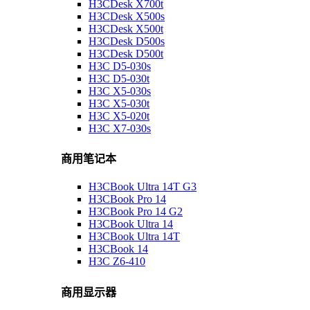
H3CDesk X700t
H3CDesk X500s
H3CDesk X500t
H3CDesk D500s
H3CDesk D500t
H3C D5-030s
H3C D5-030t
H3C X5-030s
H3C X5-030t
H3C X5-020t
H3C X7-030s
商用笔记本
H3CBook Ultra 14T G3
H3CBook Pro 14
H3CBook Pro 14 G2
H3CBook Ultra 14
H3CBook Ultra 14T
H3CBook 14
H3C Z6-410
商用显示器