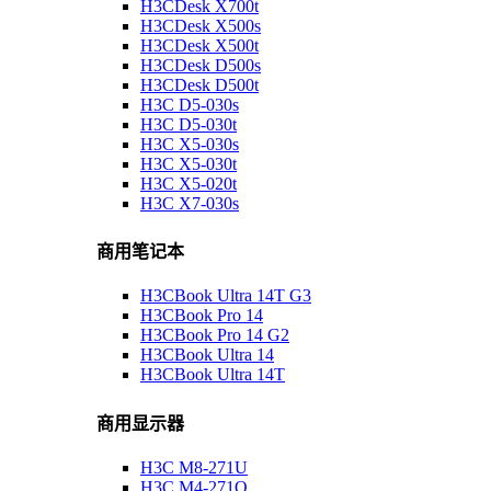
H3CDesk X700t
H3CDesk X500s
H3CDesk X500t
H3CDesk D500s
H3CDesk D500t
H3C D5-030s
H3C D5-030t
H3C X5-030s
H3C X5-030t
H3C X5-020t
H3C X7-030s
商用笔记本
H3CBook Ultra 14T G3
H3CBook Pro 14
H3CBook Pro 14 G2
H3CBook Ultra 14
H3CBook Ultra 14T
商用显示器
H3C M8-271U
H3C M4-271Q