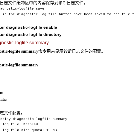
断日志文件缓冲区中的内容保存到诊断日志文件。
iagnostic-logfile save
s in the diagnostic log file buffer have been saved to the file 
ter diagnostic-logfile enable
ter diagnostic-logfile directory
gnostic-logfile summary
命令用来显示诊断日志文件的配置。
stic-logfile
summary
stic-logfile
summary
in
ator
日志文件配置。
isplay diagnostic-logfile summary
log file: Enabled.
log file size quota: 10 MB