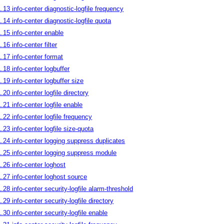
1.13 info-center diagnostic-logfile frequency
1.14 info-center diagnostic-logfile quota
1.15 info-center enable
.16 info-center filter
1.17 info-center format
1.18 info-center logbuffer
1.19 info-center logbuffer size
1.20 info-center logfile directory
1.21 info-center logfile enable
1.22 info-center logfile frequency
1.23 info-center logfile size-quota
1.24 info-center logging suppress duplicates
1.25 info-center logging suppress module
1.26 info-center loghost
1.27 info-center loghost source
1.28 info-center security-logfile alarm-threshold
1.29 info-center security-logfile directory
1.30 info-center security-logfile enable