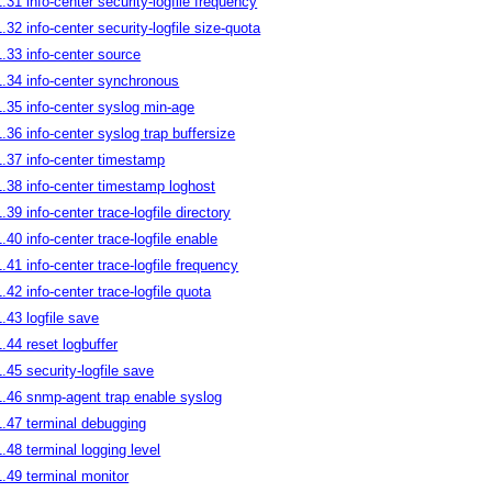
1.31 info-center security-logfile frequency
1.32 info-center security-logfile size-quota
1.33 info-center source
1.34 info-center synchronous
1.35 info-center syslog min-age
1.36 info-center syslog trap buffersize
1.37 info-center timestamp
1.38 info-center timestamp loghost
1.39 info-center trace-logfile directory
1.40 info-center trace-logfile enable
1.41 info-center trace-logfile frequency
1.42 info-center trace-logfile quota
1.43 logfile save
1.44 reset logbuffer
1.45 security-logfile save
1.46 snmp-agent trap enable syslog
1.47 terminal debugging
1.48 terminal logging level
1.49 terminal monitor