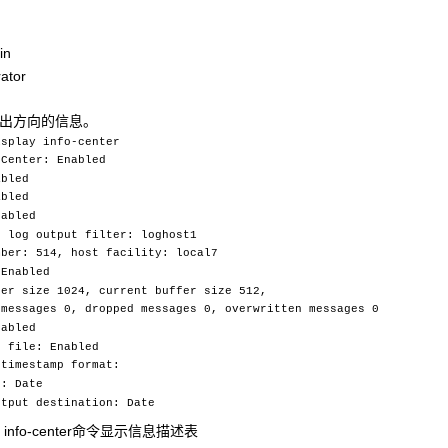
in
ator
输出方向的信息。
isplay info-center
 Center: Enabled
abled
abled
nabled
og output filter: loghost1
r: 514, host facility: local7
 Enabled
 size 1024, current buffer size 512,
sages 0, dropped messages 0, overwritten messages 0
nabled
g file: Enabled
 timestamp format:
 Date
ut destination: Date
 info-center
命令显示信息描述表