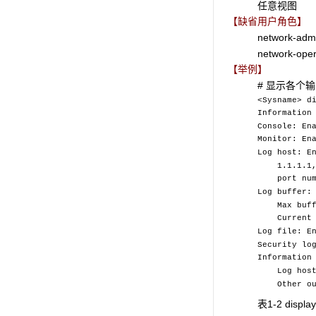
任意视图
【缺省用户角色】
network-adm
network-oper
【举例】
# 显示各个
<Sysname> d
Information
Console: En
Monitor: En
Log host: E
1.1.1.1, l
port numbe
Log buffer:
Max buffer
Current mes
Log file: E
Security lo
Information
Log host:
Other outp
表1-2 display