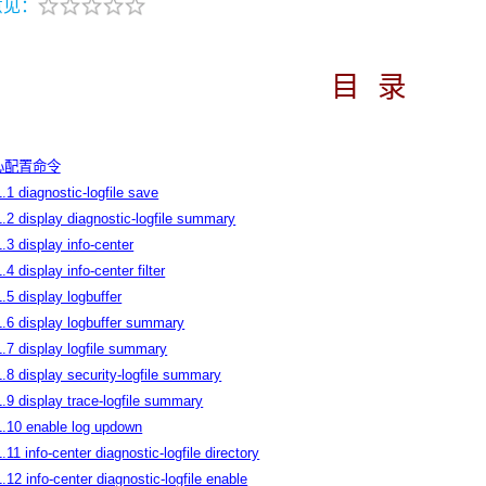
意见：
目 录
中心配置命令
1.1 diagnostic-logfile save
1.2 display diagnostic-logfile summary
1.3 display info-center
.4 display info-center filter
1.5 display logbuffer
1.6 display logbuffer summary
1.7 display logfile summary
1.8 display security-logfile summary
1.9 display trace-logfile summary
1.10 enable log updown
1.11 info-center diagnostic-logfile directory
1.12 info-center diagnostic-logfile enable