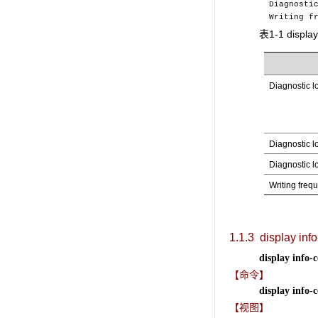
Diagnostic 
Writing fre
表1-1 disp
Diagnostic lo
Diagnostic lo
Diagnostic lo
Writing freq
1.1.3 display info
display
info-c
【命令】
display
info-c
【视图】