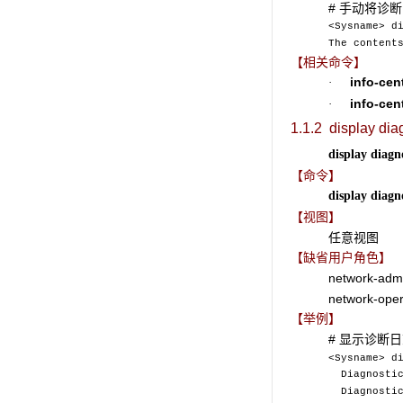
# 手动将诊
<Sysname> d
The content
【相关命令】
info-cen
·
info-cen
·
1.1.2 display dia
display
diagno
【命令】
display
diagno
【视图】
任意视图
【缺省用户角色】
network-adm
network-oper
【举例】
# 显示诊断
<Sysname> d
Diagnostic 
Diagnostic 