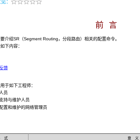
意见：
前 言
介绍SR（Segment Routing，分段路由）相关的配置命令。
含如下内容：
反馈
适用于如下工程师：
人员
持与维护人员
置和维护的网络管理员
格 式
意 义