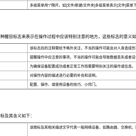
多级菜单用“/”隔开。如[文件/新建/文件夹]多级菜单表示[文件]菜单
各种醒目标志来表示在操作过程中应该特别注意的地方，这些标志的意义
该标志后的注释需给予格外关注，不当的操作可能会对人身造成伤
提醒操作中应注意的事项，不当的操作可能会导致数据丢失或者设
为确保设备配置成功或者正常工作而需要特别关注的操作或信息。
对操作内容的描述进行必要的补充和说明。
配置、操作、或使用设备的技巧、小窍门。
图标及其含义如下：
该图标及其相关描述文字代表一般网络设备，如路由器、交换机、