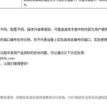
该图标及其相关描述文字代表防火墙插卡、负载均衡插卡、NetStre
卡。
号不同、配置不同、版本升级等原因，可能造成本手册中的内容与用户使
现的端口编号仅作示例，并不代表设备上实际具有此编号的端口，实际使
用过程中发现产品资料的任何问题，可以通过以下方式反馈：
o@h3c.com
馈，让我们做得更好！
略有差异, 详细信息请向具体销售和400咨询。H3C保留在没有任何通