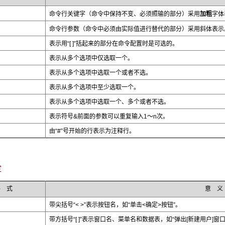
加粗
命令行关键字（命令中保持不变、必须照输的部分）采用
字体
斜体
命令行参数（命令中必须由实际值进行替代的部分）采用
表示
表示用“[ ]”括起来的部分在命令配置时是可选的。
表示从多个选项中仅选取一个。
表示从多个选项中选取一个或者不选。
表示从多个选项中至少选取一个。
表示从多个选项中选取一个、多个或者不选。
表示符号&前面的参数可以重复输入1～n次。
由“#”号开始的行表示为注释行。
定
格 式
意 义
带尖括号“< >”表示按钮名，如“单击<确定>按钮”。
带方括号“[ ]”表示窗口名、菜单名和数据表，如“弹出[新建用户]窗口