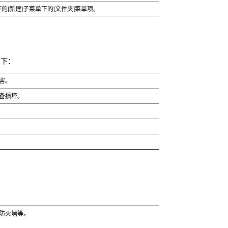
下的[新建]子菜单下的[文件夹]菜单项。
如下：
害。
备损坏。
防火墙等。