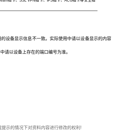
am插卡、SSL VPN插卡、IPS插卡、ACG插卡等安全插
用的设备显示信息不一致。实际使用中请以设备显示的内容
用中请以设备上存在的端口编号为准。
知或提示的情况下对资料内容进行修改的权利!