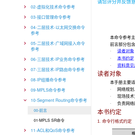
请您评分并反馈
02-虚拟化技术命令参考
03-接口管理命令参考
04-二层技术-以太网交换命令
参考
本命令参考主要
05-二层技术-广域网接入命令
前言部分包
参考
读者对象
·
本书约定
·
06-三层技术-IP业务命令参考
资料意见
·
07-三层技术-IP路由命令参考
读者对象
08-IP组播命令参考
本手册主要
网络规划
09-MPLS命令参考
·
现场技术支
·
10-Segment Routing命令参考
负责网络配
·
00-前言
本书约定
01-MPLS SR命令
1. 命令行格式约定
11-ACL和QoS命令参考