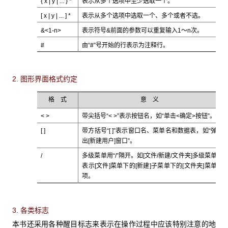
{ x | y | ... } *
表示从多个选项中至少选取一个。
[ x | y | ... ] *
表示从多个选项中选取一个、多个或者不选。
&<1-n>
表示符号&前面的参数可以重复输入1～n次。
#
由“#”号开始的行表示为注释行。
2. 图形界面格式约定
格 式
意 义
< >
带尖括号“< >”表示按钮名，如“单击<确定>按钮”。
[ ]
带方括号“[ ]”表示窗口名、菜单名和数据表，如“弹
出[新建用户]窗口”。
/
多级菜单用“/”隔开。如[文件/新建/文件夹]多级菜单
表示[文件]菜单下的[新建]子菜单下的[文件夹]菜单
项。
3. 各类标志
本书还采用各种醒目标志来表示在操作过程中应该特别注意的地