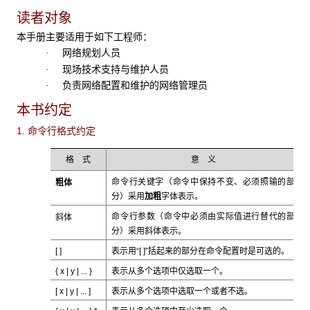
读者对象
本手册主要适用于如下工程师：
网络规划人员
·
现场技术支持与维护人员
·
负责网络配置和维护的网络管理员
·
本书约定
1. 命令行格式约定
格 式
意 义
粗体
命令行关键字（命令中保持不变、必须照输的部
加粗
分）采用
字体表示。
斜体
命令行参数（命令中必须由实际值进行替代的部
斜体
分）采用
表示。
[ ]
表示用“[ ]”括起来的部分在命令配置时是可选的。
{ x | y | ... }
表示从多个选项中仅选取一个。
[ x | y | ... ]
表示从多个选项中选取一个或者不选。