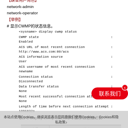
【缺省用户角色】
network-admin
network-operator
【举例】
# 显示CWMP的状态信息。
<sysname> display cwmp status
CWMP state :
Enabled
ACS URL of most recent connection :
http://www.acs.com:80/acs
ACS information source :
User
ACS username of most recent connection :
newname
Connection status :
Disconnected
Data transfer status :
联系我们
None
Most recent successful connection attempt :
None
Length of time before next connection attempt :
1096832s
本站点使用Cookies，继续浏览表示您同意我们使用Cookies。
Cookies和隐
表1-2 display cwmp status命令显示信息描述表
私政策>