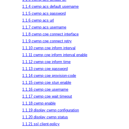
1.1.4 cwmp acs default username
1.1.5 cwmp acs password
1.1.6 cwmp acs url
1.1.7 cwmp acs username
1.1.8 cwmp cpe connect interface
1.1.9 cwmp cpe connect retry
1.1.10 cwmp cpe inform interval
1.1.11 cwmp cpe inform interval enable
1.1.12 cwmp cpe inform time
1.1.13 cwmp cpe password
1.1.14 cwmp cpe provision-code
1.1.15 cwmp cpe stun enable
1.1.16 cwmp cpe username
1.1.17 cwmp cpe wait timeout
1.1.18 cwmp enable
1.1.19 display cwmp configuration
1.1.20 display cwmp status
1.1.21 ssl client-policy