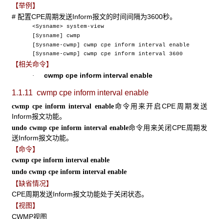
【举例】
# 配置CPE周期发送Inform报文的时间间隔为3600秒。
<Sysname> system-view
[Sysname] cwmp
[Sysname-cwmp] cwmp cpe inform interval enable
[Sysname-cwmp] cwmp cpe inform interval 3600
【相关命令】
cwmp cpe inform interval enable
·
1.1.11 cwmp cpe inform interval enable
命令用来开启CPE周期发送
cwmp cpe inform interval enable
Inform报文功能。
命令用来关闭CPE周期发
undo cwmp cpe inform interval enable
送Inform报文功能。
【命令】
cwmp cpe inform interval enable
undo cwmp cpe inform interval enable
【缺省情况】
CPE周期发送Inform报文功能处于关闭状态。
【视图】
CWMP视图