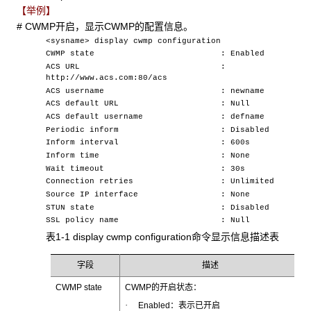
【举例】
# CWMP开启，显示CWMP的配置信息。
<sysname> display cwmp configuration
CWMP state : Enabled
ACS URL :
http://www.acs.com:80/acs
ACS username : newname
ACS default URL : Null
ACS default username : defname
Periodic inform : Disabled
Inform interval : 600s
Inform time : None
Wait timeout : 30s
Connection retries : Unlimited
Source IP interface : None
STUN state : Disabled
SSL policy name : Null
表1-1 display cwmp configuration命令显示信息描述表
字段
描述
CWMP state
CWMP的开启状态：
·
Enabled：表示已开启