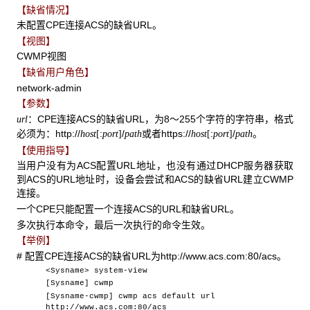
【缺省情况】
未配置CPE连接ACS的缺省URL。
【视图】
CWMP视图
【缺省用户角色】
network-admin
【参数】
：CPE连接ACS的缺省URL，为8～255个字符的字符串，格式
url
必须为：http://
:
/
或者https://
:
/
。
host
[
port
]
path
host
[
port
]
path
【使用指导】
当用户没有为ACS配置URL地址，也没有通过DHCP服务器获取
到ACS的URL地址时，设备会尝试和ACS的缺省URL建立CWMP
连接。
一个CPE只能配置一个连接ACS的URL和缺省URL。
多次执行本命令，最后一次执行的命令生效。
【举例】
# 配置CPE连接ACS的缺省URL为http://www.acs.com:80/acs。
<Sysname> system-view
[Sysname] cwmp
[Sysname-cwmp] cwmp acs default url
http://www.acs.com:80/acs