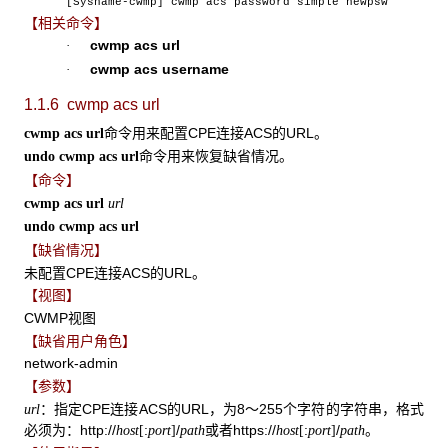
[Sysname-cwmp] cwmp acs password simple newpsw
【相关命令】
cwmp acs url
·
cwmp acs username
·
1.1.6 cwmp acs url
命令用来配置CPE连接ACS的URL。
cwmp acs url
命令用来恢复缺省情况。
undo cwmp acs url
【命令】
cwmp acs url
url
undo cwmp acs url
【缺省情况】
未配置CPE连接ACS的URL。
【视图】
CWMP视图
【缺省用户角色】
network-admin
【参数】
：指定CPE连接ACS的URL，为8～255个字符的字符串，格式
url
必须为：http://
:
/
或者https://
:
/
。
host
[
port
]
path
host
[
port
]
path