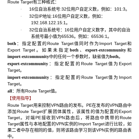
Route Target有三种格式：
16位自治系统号:32位用户自定义数，例如：101:3。
·
32位IP地址:16位用户自定义数，例如：
·
192.168.122.15:1。
32位自治系统号：16位用户自定义数字，其中的自治
·
系统号最小值为65536。例如：65536:1。
：指定配置的Route Target值同时作为Import Target和
both
Export Target。如果未指定
、
和
both
export-extcommunity
中的任何一个参数时，缺省值为
。
import-extcommunity
both
：指定配置的Route Target值为Export
export-extcommunity
Target。
：指定配置的Route Target值为Import
import-extcommunity
Target。
：所有Route Target值。
all
【使用指导】
Route Target用来控制VPN路由的发布。PE在发布的VPN路由中
添加Route Target扩展团体属性，该属性的值为配置的Export
Target。对端PE接收到VPN路由后，将路由中携带的Route
Target属性与本地配置的VPN实例的Import Target进行比较，如
果二者中存在相同的值，则将该路由学习到该VPN实例的路由表
中。