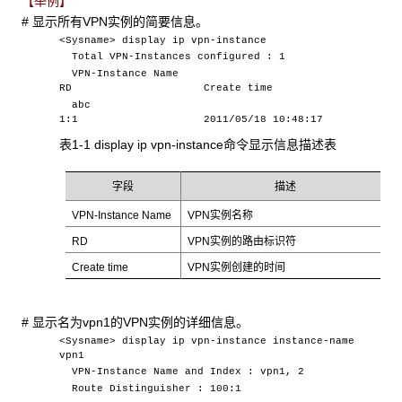
【举例】
# 显示所有VPN实例的简要信息。
<Sysname> display ip vpn-instance
Total VPN-Instances configured : 1
VPN-Instance Name
RD Create time
abc
1:1 2011/05/18 10:48:17
表1-1 display ip vpn-instance
命令显示信息描述表
字段
描述
VPN-Instance Name
VPN实例名称
RD
VPN实例的路由标识符
Create time
VPN实例创建的时间
# 显示名为vpn1的VPN实例的详细信息。
<Sysname> display ip vpn-instance instance-name
vpn1
VPN-Instance Name and Index : vpn1, 2
Route Distinguisher : 100:1