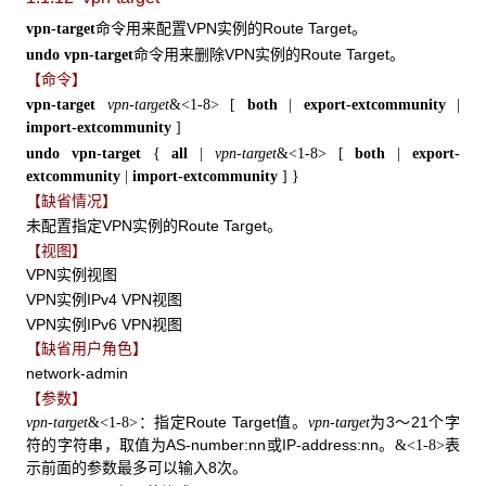
命令用来配置VPN实例的Route Target。
vpn-target
命令用来删除VPN实例的Route Target。
undo vpn-target
【命令】
vpn-target
vpn-target
&<1-8>
[
both
|
export-extcommunity
|
import-extcommunity
]
undo vpn-target
{
all
|
vpn-target
&<1-8>
[
both
|
export-
extcommunity
|
import-extcommunity
]
}
【缺省情况】
未配置指定VPN实例的Route Target。
【视图】
VPN实例视图
VPN实例IPv4 VPN视图
VPN实例IPv6 VPN视图
【缺省用户角色】
network-admin
【参数】
：指定Route Target值。
为3～21个字
vpn-target
&<1-8>
vpn-target
符的字符串，取值为AS-number:nn或IP-address:nn。
表
&<1-8>
示前面的参数最多可以输入8次。