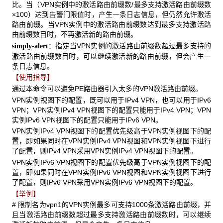
比。当（VPN实例中的激活路由前缀数/最多支持激活路由前缀数
×100）达到告警门限值时，产生一条日志信息，但仍然允许激活
路由前缀。当VPN实例中的激活路由前缀数达到最多支持激活路
由前缀数目时，不再激活新的路由前缀。
：指定当VPN实例的激活路由前缀数超过最多支持的
simply-alert
激活路由前缀数目时，可以继续激活新的路由前缀，但会产生一
条日志信息。
【使用指导】
通过本命令可以避免PE路由器引入太多的VPN激活路由前缀。
VPN实例视图下的配置，既可以用于IPv4 VPN，也可以用于IPv6
VPN；VPN实例IPv4 VPN视图下的配置只能用于IPv4 VPN；VPN
实例IPv6 VPN视图下的配置只能用于IPv6 VPN。
VPN实例IPv4 VPN视图下的配置优先级高于VPN实例视图下的配
置，即如果同时在VPN实例IPv4 VPN视图和VPN实例视图下进行
了配置，则IPv4 VPN采用VPN实例IPv4 VPN视图下的配置。
VPN实例IPv6 VPN视图下的配置优先级高于VPN实例视图下的配
置，即如果同时在VPN实例IPv6 VPN视图和VPN实例视图下进行
了配置，则IPv6 VPN采用VPN实例IPv6 VPN视图下的配置。
【举例】
# 限制名为vpn1的VPN实例最多可支持1000条激活路由前缀，并
且当激活路由前缀数超过最多支持激活路由前缀数时，可以继续