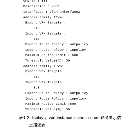
VPN ID : 1:1
Description : vpn1
Interfaces : Vlan-interface2
Address-family IPv4:
Export VPN Targets :
2:2
Import VPN Targets :
3:3
Export Route Policy : outpolicy
Import Route Policy : inpolicy
Maximum Routes Limit : 500
Threshold Value(%): 50
Address-family IPv6:
Export VPN Targets :
2:2
Import VPN Targets :
3:3
Export Route Policy : outpolicy
Import Route Policy : inpolicy
Maximum Routes Limit :500
Threshold Value(%): 50
表1-2 display ip vpn-instance instance-name
命令显示信
息描述表