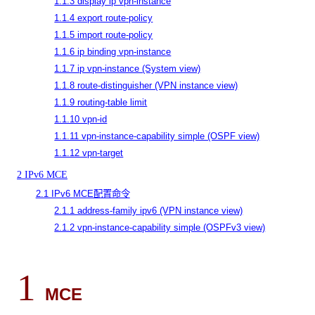
1.1.3 display ip vpn-instance
1.1.4 export route-policy
1.1.5 import route-policy
1.1.6 ip binding vpn-instance
1.1.7 ip vpn-instance (System view)
1.1.8 route-distinguisher (VPN instance view)
1.1.9 routing-table limit
1.1.10 vpn-id
1.1.11 vpn-instance-capability simple (OSPF view)
1.1.12 vpn-target
2 IPv6 MCE
2.1 IPv6 MCE配置命令
2.1.1 address-family ipv6 (VPN instance view)
2.1.2 vpn-instance-capability simple (OSPFv3 view)
1
M
CE