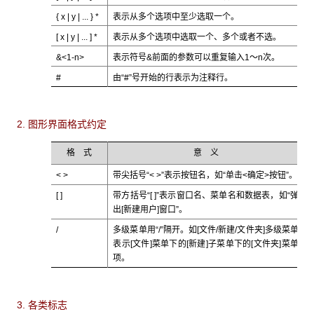
{ x | y | ... } *
表示从多个选项中至少选取一个。
[ x | y | ... ] *
表示从多个选项中选取一个、多个或者不选。
&<1-n>
表示符号&前面的参数可以重复输入1～n次。
#
由“#”号开始的行表示为注释行。
2. 图形界面格式约定
格 式
意 义
< >
带尖括号“< >”表示按钮名，如“单击<确定>按钮”。
[ ]
带方括号“[ ]”表示窗口名、菜单名和数据表，如“弹
出[新建用户]窗口”。
/
多级菜单用“/”隔开。如[文件/新建/文件夹]多级菜单
表示[文件]菜单下的[新建]子菜单下的[文件夹]菜单
项。
3. 各类标志