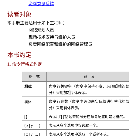
资料意见反馈
·
读者对象
本手册主要适用于如下工程师：
网络规划人员
·
现场技术支持与维护人员
·
负责网络配置和维护的网络管理员
·
本书约定
1. 命令行格式约定
格 式
意 义
粗体
命令行关键字（命令中保持不变、必须照输的部
加粗
分）采用
字体表示。
斜体
命令行参数（命令中必须由实际值进行替代的部
斜体
分）采用
表示。
[ ]
表示用“[ ]”括起来的部分在命令配置时是可选的。
{ x | y | ... }
表示从多个选项中仅选取一个。
[ x | y | ... ]
表示从多个选项中选取一个或者不选。