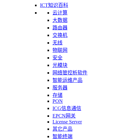
ICT知识百科
云计算
大数据
路由器
交换机
无线
物联网
安全
光模块
网络管控析软件
智能运维产品
服务器
存储
PON
ICG信息通信
EPCN网关
License Server
其它产品
智能终端