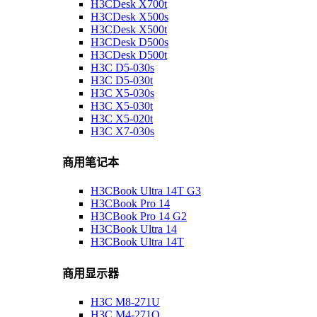
H3CDesk X700t
H3CDesk X500s
H3CDesk X500t
H3CDesk D500s
H3CDesk D500t
H3C D5-030s
H3C D5-030t
H3C X5-030s
H3C X5-030t
H3C X5-020t
H3C X7-030s
商用笔记本
H3CBook Ultra 14T G3
H3CBook Pro 14
H3CBook Pro 14 G2
H3CBook Ultra 14
H3CBook Ultra 14T
商用显示器
H3C M8-271U
H3C M4-271Q