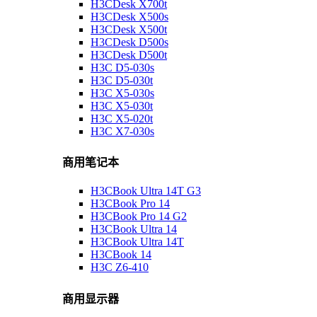
H3CDesk X700t
H3CDesk X500s
H3CDesk X500t
H3CDesk D500s
H3CDesk D500t
H3C D5-030s
H3C D5-030t
H3C X5-030s
H3C X5-030t
H3C X5-020t
H3C X7-030s
商用笔记本
H3CBook Ultra 14T G3
H3CBook Pro 14
H3CBook Pro 14 G2
H3CBook Ultra 14
H3CBook Ultra 14T
H3CBook 14
H3C Z6-410
商用显示器