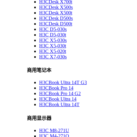
H3CDesk X700t
H3CDesk X500s
H3CDesk X500t
H3CDesk D500s
H3CDesk D500t
H3C D5-030s
H3C D5-030t
H3C X5-030s
H3C X5-030t
H3C X5-020t
H3C X7-030s
商用笔记本
H3CBook Ultra 14T G3
H3CBook Pro 14
H3CBook Pro 14 G2
H3CBook Ultra 14
H3CBook Ultra 14T
商用显示器
H3C M8-271U
H3C M4-271Q