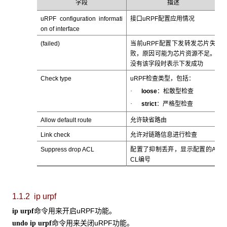
字段
描述
uRPF configuration informati
接口uRPF配置应用情况
on of interface
(failed)
当前uRPF配置下发转发芯片失
败，原因可能为芯片资源不足。
没有该字段时表示下发成功
Check type
uRPF检查类型，包括：
·
loose
：松散型检查
·
strict
：严格型检查
Allow default route
允许缺省路由
Link check
允许对链路信息进行检查
Suppress drop ACL
配置了抑制丢弃，显示配置的A
CL编号
1.1.2 ip urpf
命令用来开启uRPF功能。
ip
urpf
命令用来关闭uRPF功能。
undo
ip
urpf