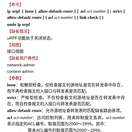
【命令】
ip
urpf {
loose
[
allow-default-route
] [
acl
acl-number
] |
strict
[
allow-default-route
] [
acl
acl-number
] [
link-check
] }
undo
ip
urpf
【缺省情况】
uRPF功能处于关闭状态。
【视图】
接口视图
【缺省用户角色】
network-admin
context-admin
【参数】
：松散型检查。仅检查报文的源地址是否在转发表中存在，
loose
而不再检查报文的入接口与转发表是否匹配。
：严格型检查。不仅检查报文的源地址是否在转发表中存
strict
在，而且检查报文的入接口与转发表是否匹配。
：允许源地址查转发表时匹配缺省路由表项。
allow-default-route
：访问控制列表，用来抑制报文丢弃。
acl
acl-number
acl-number
表示指定的ACL编号，取值范围为2000～3999。其中：
基本ACL编号的取值范围为2000～2999。
·