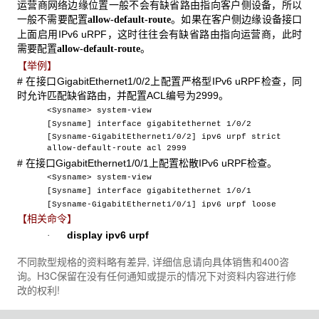
运营商网络边缘位置一般不会有缺省路由指向客户侧设备，所以
一般不需要配置
。如果在客户侧边缘设备接口
allow-default-route
上面启用IPv6 uRPF，这时往往会有缺省路由指向运营商，此时
需要配置
。
allow-default-route
【举例】
# 在接口GigabitEthernet1/0/2上配置严格型IPv6 uRPF检查，同
时允许匹配缺省路由，并配置ACL编号为2999。
<Sysname> system-view
[Sysname] interface gigabitethernet 1/0/2
[Sysname-GigabitEthernet1/0/2] ipv6 urpf strict
allow-default-route acl 2999
# 在接口GigabitEthernet1/0/1上配置松散IPv6 uRPF检查。
<Sysname> system-view
[Sysname] interface gigabitethernet 1/0/1
[Sysname-GigabitEthernet1/0/1] ipv6 urpf loose
【相关命令】
display
ipv6
urpf
·
不同款型规格的资料略有差异, 详细信息请向具体销售和400咨
询。H3C保留在没有任何通知或提示的情况下对资料内容进行修
改的权利!