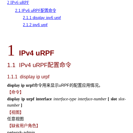
2 IPv6 uRPF
2.1 IPv6 uRPF配置命令
2.1.1 display ipv6 urpf
2.1.2 ipv6 urpf
1
IPv4 uRPF
1.1 IPv4
uRPF配置命令
1.1.1 display ip urpf
命令用来显示uRPF的配置应用情况。
display
ip
urpf
【命令】
display
ip
urpf
interface
interface-type
interface-number
[
slot
slot-
number
]
【视图】
任意视图
【缺省用户角色】
network-admin