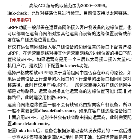
高级ACL编号的取值范围为3000～3999。
·
：允许对链路信息进行检查。目前仅支持以太网链路。
link-check
【使用指导】
uRPF功能一般部署在运营商网络接入客户侧设备的边缘位置，也
可以部署在运营商网络对接其他运营商设备的边缘位置设备或部
署在客户侧边缘位置设备。
建议在运营商网络接入客户侧设备的边缘位置的接口下配置严格
uRPF，在运营商网络对接其他运营商网络的边缘位置的接口下配
置松散uRPF。如果运营商是用一个三层以太网接口接入大量PC
机用户时，建议接口下配置
功能。
link-check
选择严格或松散uRPF取决于当前组网中是否存在非对称路径，如
果运营商设备上行流量的入接口和下行流量的出接口相同则是对
称路径，此时建议用严格uRPF。一般运营商接入客户侧的组网中
都是对称路径。运营商对接其他运营商的边缘位置可能出现非对
称路径，此时建议用松散uRPF。
运营商网络边缘位置一般不会有缺省路由指向客户侧设备，所以
一般不需要配置
。如果在客户侧边缘设备接口
allow-default-route
上面启用uRPF，这时往往会有缺省路由指向运营商，此时需要配
置
。
allow-default-route
配置
后，设备会根据源地址查转发表得到的下一跳后进
link-check
一步查ARP表项来确定源MAC地址是否正确。如果运营商是用以