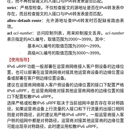
在，而不再检查报文的入接口与IPv6转发表是否匹配。
：严格型检查。不仅检查报文的源地址是否在IPv6转发表中
strict
存在，而且检查报文的入接口与IPv6转发表是否匹配。
：允许源地址查IPv6转发时匹配缺省路由表
allow-default-route
项。
：访问控制列表，用来抑制报文丢弃。
acl
acl-number
acl-number
表示指定的ACL编号，取值范围为2000～3999。其中：
基本ACL编号的取值范围为2000～2999。
·
高级ACL编号的取值范围为3000～3999。
·
【使用指导】
IPv6 uRPF功能一般部署在运营商网络接入客户侧设备的边缘位
置，也可以部署在运营商网络对接其他运营商设备的边缘位置设
备或部署在客户侧边缘位置设备。
建议在运营商网络接入客户侧设备的边缘位置的接口下配置严格
IPv6 uRPF，在运营商网络对接其他运营商网络的边缘位置的接
口下配置松散IPv6 uRPF。
选择严格或松散IPv6 uRPF取决于当前组网中是否存在非对称路
径，如果运营商设备上行流量的入接口和下行流量的出接口相同
则是对称路径，此时建议用严格IPv6 uRPF。一般运营商接入客
户侧的组网中都是对称路径。运营商对接其他运营商的边缘位置
可能出现非对称路径，此时建议用松散IPv6 uRPF。