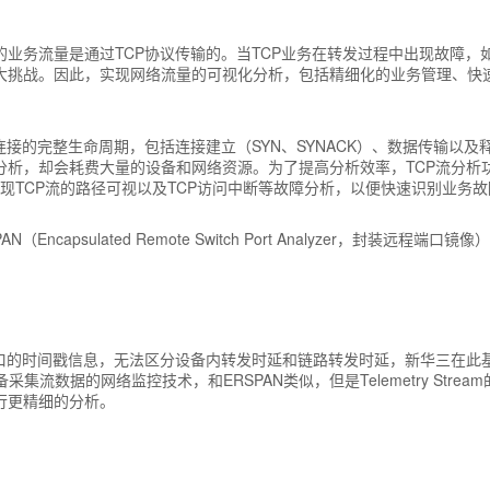
的业务流量是通过TCP协议传输的。当TCP业务在转发过程中出现故障
大挑战。因此，实现网络流量的可视化分析，包括精细化的业务管理、快
接的完整生命周期，包括连接建立（SYN、SYNACK）、数据传输以及释
析，却会耗费大量的设备和网络资源。为了提高分析效率，TCP流分析功
，即可实现TCP流的路径可视以及TCP访问中断等故障分析，以便快速识别业
ncapsulated Remote Switch Port Analyzer，封装远程
的时间戳信息，无法区分设备内转发时延和链路转发时延，新华三在此基础上又推
种从设备采集流数据的网络监控技术，和ERSPAN类似，但是Telemetry S
行更精细的分析。