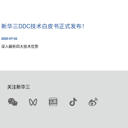
新华三DDC技术白皮书正式发布！
实测0
DPS
2025-07-02
2026-07-10
深入解析四大技术优势
我们搭建了
台Spin
境。通过
术的真实
关注新华三