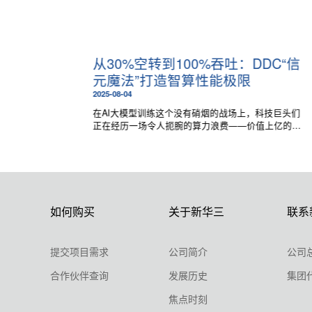
交换机
从30%空转到100%吞吐：DDC“信
元魔法”打造智算性能极限
2025-08-04
HF-G（2
在AI大模型训练这个没有硝烟的战场上，科技巨头们
成的测试环
正在经历一场令人扼腕的算力浪费——价值上亿的
硬件快切技
GPU算力集群，竟有高达30%的时间处于"空转"状态，
仅仅是为了等待网络传输。而网络领域的黑科技
DDC，正以“信元魔法”终结这场算力大堵车。
如何购买
关于新华三
联系
提交项目需求
公司简介
公司
合作伙伴查询
发展历史
集团
焦点时刻