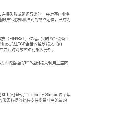
，如连接失败或延迟异常时，会对客户业务
速的异常感知和准确的故障定位，已成为
放（FIN/RST）过程。实时监控设备上
能仅关注TCP会话的控制报文（如
务故障并及时对故障进行根因分析。
端口镜像）技术将监控的TCP控制报文利用三层网
出了Telemetry Stream流采集
tream的采集数据流封装支持携带业务流量的