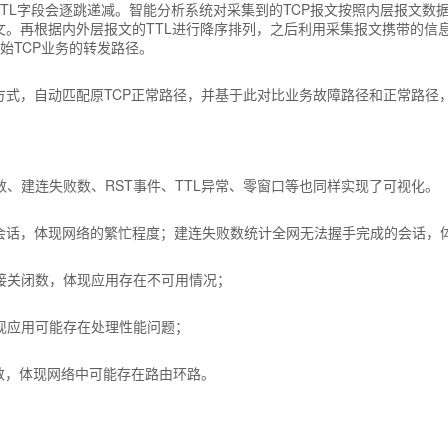
的TTL字段会逐跳递减。智能分析系统对采集到的TCP报文按照内层报文数
文。再根据内外层报文的TTL进行降序排列，之后利用采集报文携带的信
原始TCP业务的转发路径。
方式，自动匹配原TCP正常路径，并基于此对比业务故障路径和正常路径
、建连失败数、RST事件、TTL异常、零窗口等也同样实现了可视化。
N会话，体现网络的繁忙程度；建连失败数统计全网无法握手完成的会话，
接关闭数，体现应用存在不可用情况；
现应用可能存在处理性能问题；
文数，体现网络中可能存在路由环路。