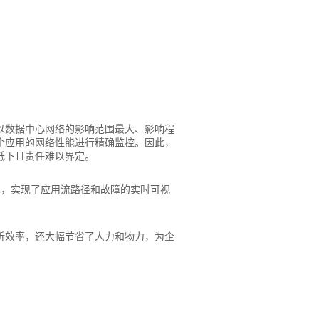
以数据中心网络的影响范围最大、影响程
个应用的网络性能进行精确监控。因此，
低下且责任难以界定。
术，实现了应用流路径和故障的实时可视
析效率，还大幅节省了人力和物力，为企