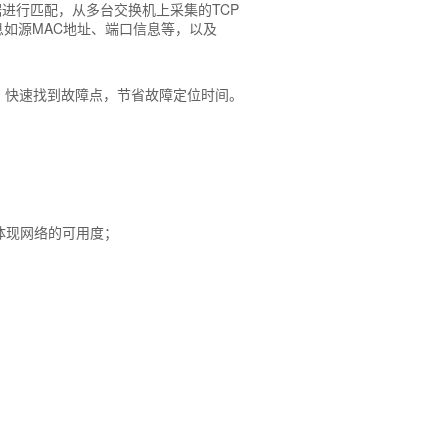
据进行匹配，从多台交换机上采集的TCP
息如源MAC地址、端口信息等，以及
，快速找到故障点，节省故障定位时间。
体现网络的可用度；