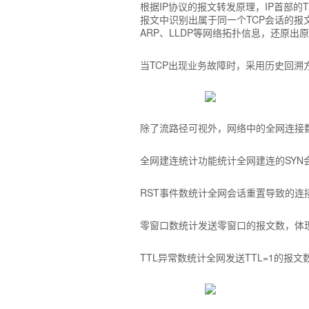
根据IP协议的报文转发原理，IP首部
报文中识别出属于同一个TCP会话的报
ARP、LLDP等网络拓扑信息，还原出
当TCP出现业务故障时，采用历史回溯
除了流路径可视外，网络中的全网连接数
全网建连统计功能统计全网建连的SY
RST事件数统计全网会话重置导致的连
零窗口数统计发送零窗口的报文数，体
TTL异常数统计全网发送TTL=1的报