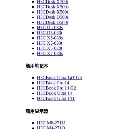
H3CDesk X700t
H3CDesk X500s
H3CDesk X500t
H3CDesk D500s
H3CDesk D500t
H3C D5-030s
H3C D5-030t
H3C X5-030s
H3C X5-030t
H3C X5-020t
H3C X7-030s
商用笔记本
H3CBook Ultra 14T G3
H3CBook Pro 14
H3CBook Pro 14 G2
H3CBook Ultra 14
H3CBook Ultra 14T
商用显示器
H3C M8-271U
H3C M4-271Q