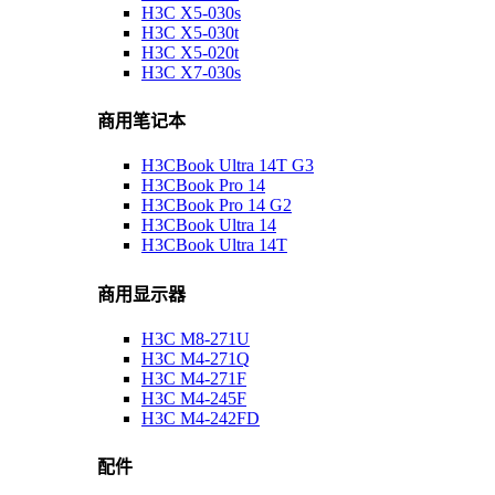
H3C X5-030s
H3C X5-030t
H3C X5-020t
H3C X7-030s
商用笔记本
H3CBook Ultra 14T G3
H3CBook Pro 14
H3CBook Pro 14 G2
H3CBook Ultra 14
H3CBook Ultra 14T
商用显示器
H3C M8-271U
H3C M4-271Q
H3C M4-271F
H3C M4-245F
H3C M4-242FD
配件