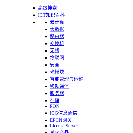
高级搜索
ICT知识百科
云计算
大数据
路由器
交换机
无线
物联网
安全
光模块
智能管理与运维
移动通信
服务器
存储
PON
ICG信息通信
EPCN网关
License Server
其它产品