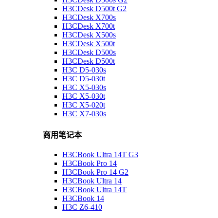
H3CDesk D500t G2
H3CDesk X700s
H3CDesk X700t
H3CDesk X500s
H3CDesk X500t
H3CDesk D500s
H3CDesk D500t
H3C D5-030s
H3C D5-030t
H3C X5-030s
H3C X5-030t
H3C X5-020t
H3C X7-030s
商用笔记本
H3CBook Ultra 14T G3
H3CBook Pro 14
H3CBook Pro 14 G2
H3CBook Ultra 14
H3CBook Ultra 14T
H3CBook 14
H3C Z6-410