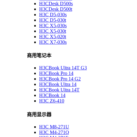
H3CDesk D500s
H3CDesk D500t
H3C D5-030s
H3C D5-030t
H3C X5-030s
H3C X5-030t
H3C X5-020t
H3C X7-030s
商用笔记本
H3CBook Ultra 14T G3
H3CBook Pro 14
H3CBook Pro 14 G2
H3CBook Ultra 14
H3CBook Ultra 14T
H3CBook 14
H3C Z6-410
商用显示器
H3C M8-271U
H3C M4-271Q