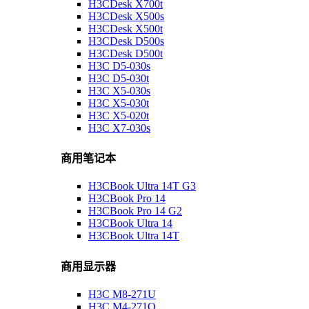
H3CDesk X700t
H3CDesk X500s
H3CDesk X500t
H3CDesk D500s
H3CDesk D500t
H3C D5-030s
H3C D5-030t
H3C X5-030s
H3C X5-030t
H3C X5-020t
H3C X7-030s
商用笔记本
H3CBook Ultra 14T G3
H3CBook Pro 14
H3CBook Pro 14 G2
H3CBook Ultra 14
H3CBook Ultra 14T
商用显示器
H3C M8-271U
H3C M4-271Q