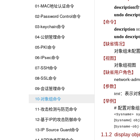
01-MAC地址认证命令
命
description
undo
descrip
02-Password Control命令
【命令】
03-keychain命令
description
te
04-公钥管理命令
undo
descrip
【缺省情况】
05-PKI命令
对象组未配
06-IPsec命令
【视图】
对象组视图
07-SSH命令
【缺省用户角色】
08-SSL命令
network-adm
【参数】
09-会话管理命令
：表示对
text
10-对象组命令
【举例】
# 配置对象组的描
11-攻击检测与防范命令
<Sysname> s
12-基于IP的攻击防御命令
[
]
Sysname
obj
[
Sysname-obj
13-IP Source Guard命令
1.1.2 display obj
14-ARP攻击防御命令