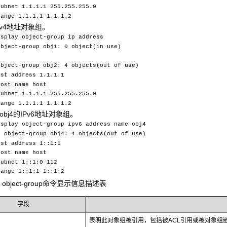
subnet 1.1.1.1 255.255.255.0
range 1.1.1.1 1.1.1.2
Pv4地址对象组。
isplay object-group ip address
object-group obj1: 0 object(in use)
object-group obj2: 4 objects(out of use)
ost address 1.1.1.1
host name host
subnet 1.1.1.1 255.255.255.0
range 1.1.1.1 1.1.1.2
obj4的IPv6地址对象组。
isplay object-group ipv6 address name obj4
s object-group obj4: 4 objects(out of use)
ost address 1::1:1
host name host
subnet 1::1:0 112
range 1::1:1 1::1:2
lay object-group命令显示信息描述表
字段
表明此对象组被引用，包括被ACL引用或被对象组