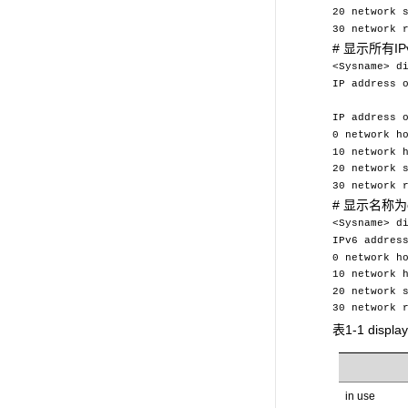
20 network 
30 network 
# 显示所有I
<Sysname> d
IP address 
IP address 
0 network h
10 network 
20 network 
30 network 
# 显示名称为
<Sysname> d
IPv6 addres
0 network h
10 network 
20 network 
30 network 
表1-1 disp
in use