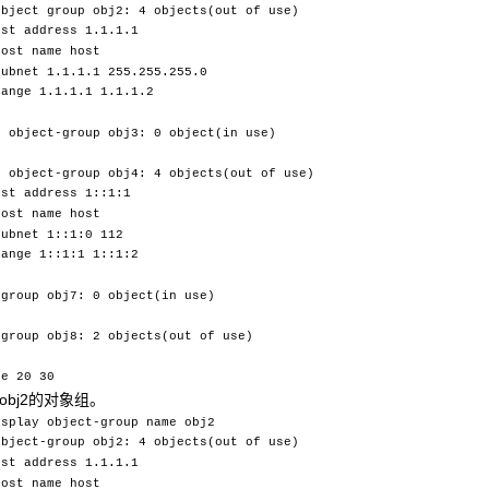
object group obj2: 4 objects(out of use)
ost address 1.1.1.1
host name host
subnet 1.1.1.1 255.255.255.0
range 1.1.1.1 1.1.1.2
s object-group obj3: 0 object(in use)
s object-group obj4: 4 objects(out of use)
ost address 1::1:1
host name host
subnet 1::1:0 112
range 1::1:1 1::1:2
-group obj7: 0 object(in use)
-group obj8: 2 objects(out of use)
0
ge 20 30
obj2的对象组。
isplay object-group name obj2
object-group obj2: 4 objects(out of use)
ost address 1.1.1.1
host name host