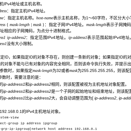
机IPv4地址或主机名称。
：指定主机IPv4地址。
ress
：指定主机名称。
表示主机名称，为1～60字符，不区分大小
me
host-name
：指定子网IPv4地址。
表示子网掩码
ress
{
mask-length
|
mask
}
mask-length
地址相应的子网掩码，为点分十进制格式。
：指定范围IPv4地址。
表示范围起始IPv4地址
ess1
ip-address2
ip-address1
没有大小限制。
ess1
定ID，如果指定ID的对象不存在，则创建一条新的对象；如果指定ID的
改的对象不能与已有对象的内容完全相同，否则该命令执行失败，并提示
参数时，如果指定
为32或者
为255.255.255.255
mask-length
mask
参数时，需要注意的是：
的
ip-address1
和
ip-address2
相同，则该配置被视为主机地址对象配置。
的
ip-address1
和
ip-address2
是一个子网的起始地址和结束地址，则该配
的
ip-address1
比
ip-address2
大，会自动调整范围为
[
ip-address2
,
ip-ad
92.168.0.1的IPv4主机地址对象。
ystem-view
ect-group ip address ipgroup
]
-grp-ip-ipgroup
network host address 192.168.0.1