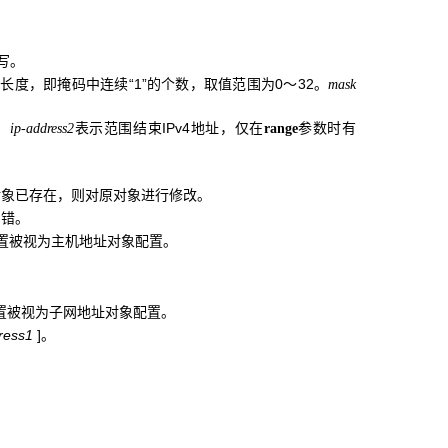
写。
长度，即掩码中连续“1”的个数，取值范围为0～32。
mask
。
表示范围结束IPv4地址，仅在
参数时有
ip-address2
range
对象已存在，则对原对象进行修改。
出错。
，则该配置被视为主机地址对象配置。
置被视为子网地址对象配置。
dress1
]
。