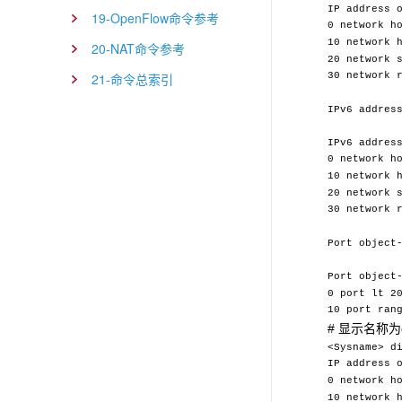
IP address 
19-OpenFlow命令参考
0 network h
10 network 
20-NAT命令参考
20 network 
21-命令总索引
30 network 
IPv6 addres
IPv6 addres
0 network h
10 network 
20 network 
30 network 
Port object
Port object
0 port lt 2
10 port ran
# 显示名称为
<Sysname> d
IP address 
0 network h
10 network 