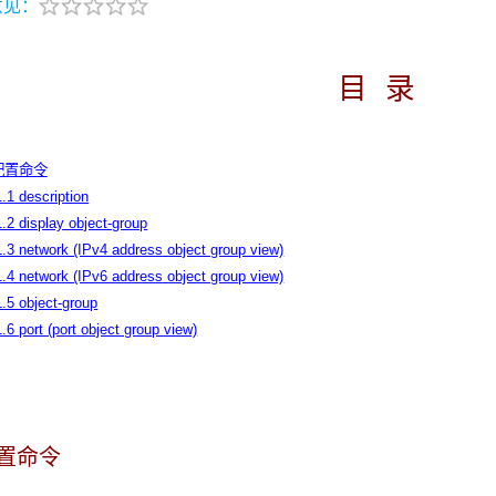
意见：
目
录
组配置命令
1.1 description
1.2 display object-group
1.3 network (IPv4 address object group view)
1.4 network (IPv6 address object group view)
1.5 object-group
1.6 port (port object group view)
配置命令