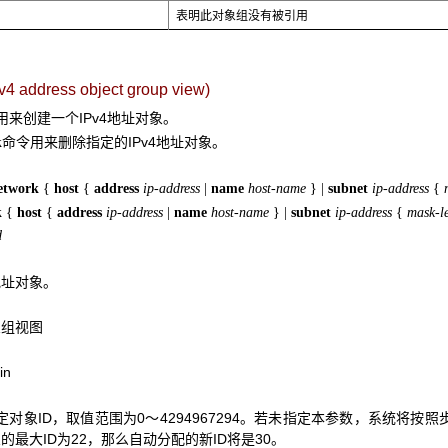
表明此对象组没有被引用
v4 address object group view)
用来创建一个IPv4地址对象。
命令用来删除指定的IPv4地址对象。
k
etwork
{
host
{
address
ip-address
|
name
host-name
}
|
subnet
ip-address
{
k
{
host
{
address
ip-address
|
name
host-name
}
|
subnet
ip-address
{
mask-l
d
地址对象。
象组视图
in
定对象ID，取值范围为0～4294967294。若未指定本参数，系统将按照
的最大ID为22，那么自动分配的新ID将是30。