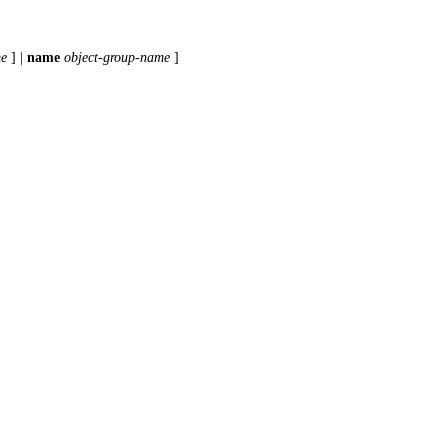
me
]
|
name
object-group-name
]