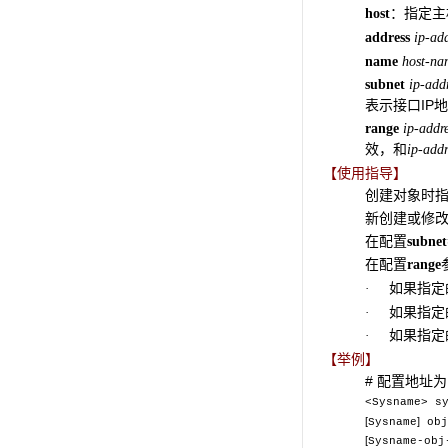
：指定主
host
address
ip-add
name
host-na
subnet
ip-add
表示接口IP
range
ip-addr
效，和
ip-addr
【使用指导】
创建对象时指
新创建或修
在配置
subnet
在配置
range
如果指定
·
如果指定
·
如果指定
·
【举例】
# 配置地址为1
<Sysname> s
[
]
Sysname
obj
[
Sysname-obj