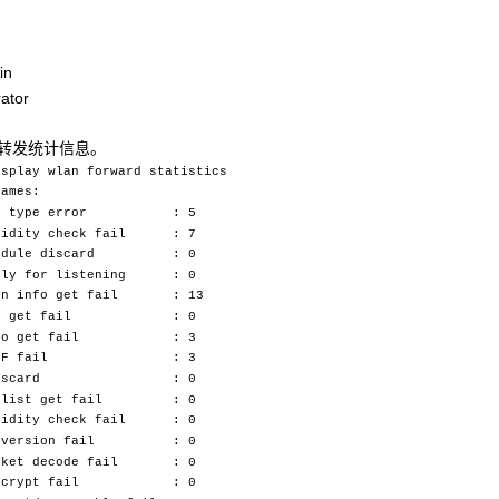
in
ator
N转发统计信息。
isplay wlan forward statistics
rames:
ng type error : 5
lidity check fail : 7
module discard : 0
nly for listening : 0
on info get fail : 13
nfo get fail : 0
info get fail : 3
/MBUF fail : 3
g discard : 0
y list get fail : 0
lidity check fail : 0
onversion fail : 0
cket decode fail : 0
/decrypt fail : 0