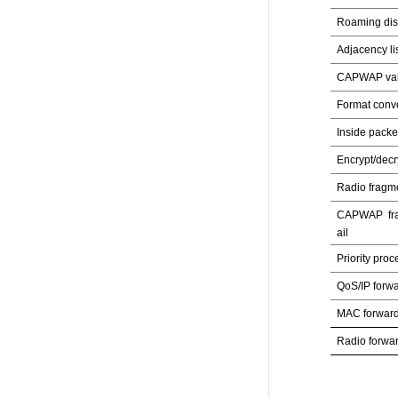
Roaming dis
Adjacency lis
CAPWAP valid
Format conve
Inside packe
Encrypt/decry
Radio fragme
CAPWAP fra
ail
Priority proce
QoS/IP forwa
MAC forward 
Radio forwar