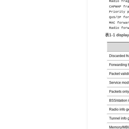
Radio frag
CAPWAP frag
Priority
QoS/IP 
MAC fo
Radio f
表1-1 displ
Discarded f
Forwarding t
Packet validi
Service mod
Packets only 
BSS/station i
Radio info ge
Tunnel info g
Memory/MBU