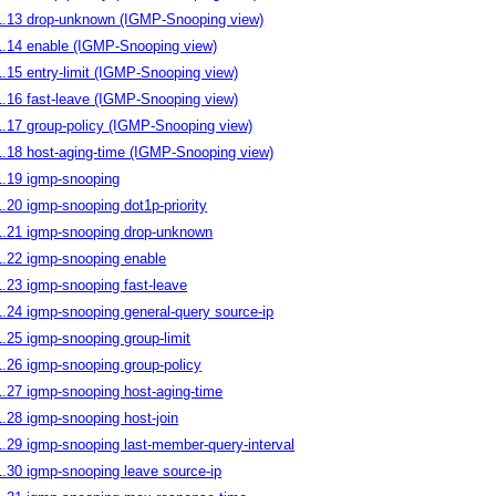
1.13 drop-unknown (IGMP-Snooping view)
1.14 enable (IGMP-Snooping view)
1.15 entry-limit (IGMP-Snooping view)
1.16 fast-leave (IGMP-Snooping view)
1.17 group-policy (IGMP-Snooping view)
1.18 host-aging-time (IGMP-Snooping view)
1.19 igmp-snooping
1.20 igmp-snooping dot1p-priority
1.21 igmp-snooping drop-unknown
1.22 igmp-snooping enable
1.23 igmp-snooping fast-leave
1.24 igmp-snooping general-query source-ip
1.25 igmp-snooping group-limit
1.26 igmp-snooping group-policy
1.27 igmp-snooping host-aging-time
1.28 igmp-snooping host-join
1.29 igmp-snooping last-member-query-interval
1.30 igmp-snooping leave source-ip