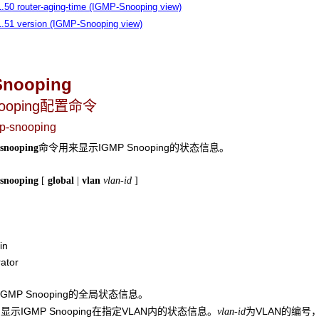
1.50 router-aging-time (IGMP-Snooping view)
1.51 version (IGMP-Snooping view)
Snooping
nooping配置命令
mp-snooping
命令用来显示IGMP Snooping的状态信息。
snooping
snooping
[
global
|
vlan
vlan-id
]
in
ator
GMP Snooping的全局状态信息。
显示IGMP Snooping在指定VLAN内的状态信息。
为VLAN的编号
vlan-id