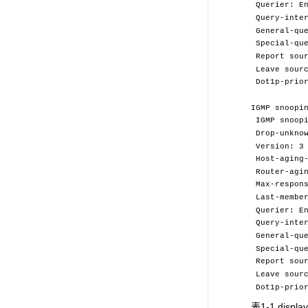
Querier: En
Query-inter
General-que
Special-que
Report sour
Leave sourc
Dot1p-prior
IGMP snoopi
IGMP snoopi
Drop-unknow
Version: 3
Host-aging-
Router-agin
Max-respons
Last-member
Querier: En
Query-inter
General-que
Special-que
Report sour
Leave sourc
Dot1p-prior
表1-1 displa