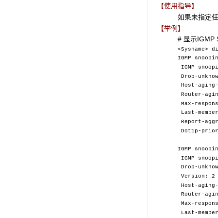
【使用指导】
如果未指定任何
【举例】
# 显示IGM
<Sysname> d
IGMP snoopi
IGMP snoopi
Drop-unknow
Host-aging-
Router-agin
Max-respons
Last-member
Report-aggr
Dot1p-prior
IGMP snoopi
IGMP snoopi
Drop-unknow
Version: 2
Host-aging-
Router-agin
Max-respons
Last-member