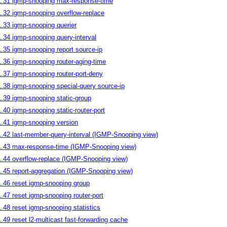
1.31 igmp-snooping max-response-time
1.32 igmp-snooping overflow-replace
1.33 igmp-snooping querier
1.34 igmp-snooping query-interval
1.35 igmp-snooping report source-ip
1.36 igmp-snooping router-aging-time
1.37 igmp-snooping router-port-deny
1.38 igmp-snooping special-query source-ip
1.39 igmp-snooping static-group
1.40 igmp-snooping static-router-port
1.41 igmp-snooping version
1.42 last-member-query-interval (IGMP-Snooping view)
1.43 max-response-time (IGMP-Snooping view)
1.44 overflow-replace (IGMP-Snooping view)
1.45 report-aggregation (IGMP-Snooping view)
1.46 ‌reset igmp-snooping group
1.47 reset igmp-snooping router-port
1.48 reset igmp-snooping statistics
1.49 reset l2-multicast fast-forwarding cache