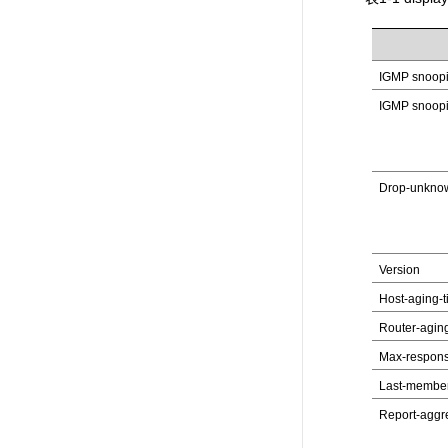
IGMP snoopi
IGMP snoop
Drop-unkno
Version
Host-aging-
Router-agin
Max-respons
Last-member
Report-aggr