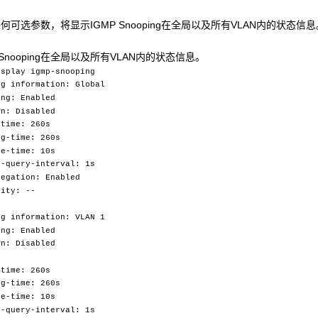
可选参数，将显示IGMP Snooping在全局以及所有VLAN内的状态信息
P Snooping在全局以及所有VLAN内的状态信息。
isplay igmp-snooping
ng information: Global
ng: Enabled
n: Disabled
time: 260s
g-time: 260s
e-time: 10s
-query-interval: 1s
egation: Enabled
ity: --
ng information: VLAN 1
ng: Enabled
n: Disabled
time: 260s
g-time: 260s
e-time: 10s
-query-interval: 1s