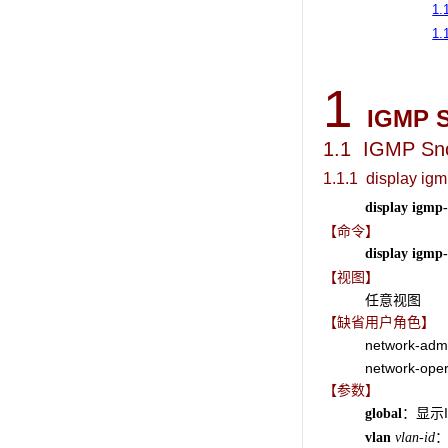
1.
1.
1
IGMP 
1.1 IGMP S
1.1.1 display ig
display
igmp-
【命令】
display
igmp-
【视图】
任意视图
【缺省用户角色】
network-adm
network-oper
【参数】
：显示I
global
：
vlan
vlan-id