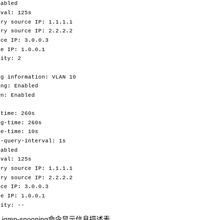
abled
val: 125s
ry source IP: 1.1.1.1
ry source IP: 2.2.2.2
ce IP: 3.0.0.3
e IP: 1.0.0.1
ity: 2
ng information: VLAN 10
ng: Enabled
n: Enabled
time: 260s
g-time: 260s
e-time: 10s
-query-interval: 1s
abled
val: 125s
ry source IP: 1.1.1.1
ry source IP: 2.2.2.2
ce IP: 3.0.0.3
e IP: 1.0.0.1
ity: --
y igmp-snooping
命令显示信息描述表