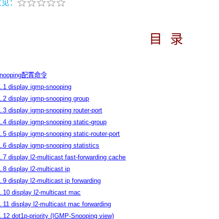
意见：
目 录
 Snooping配置命令
1.1 display igmp-snooping
1.2 display igmp-snooping group
1.3 display igmp-snooping router-port
1.4 display igmp-snooping static-group
1.5 display igmp-snooping static-router-port
1.6 display igmp-snooping statistics
1.7 display l2-multicast fast-forwarding cache
1.8 display l2-multicast ip
1.9 display l2-multicast ip forwarding
1.10 display l2-multicast mac
1.11 display l2-multicast mac forwarding
1.12 dot1p-priority (IGMP-Snooping view)