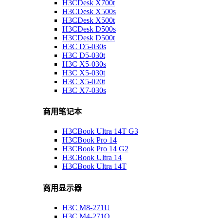
H3CDesk X700t
H3CDesk X500s
H3CDesk X500t
H3CDesk D500s
H3CDesk D500t
H3C D5-030s
H3C D5-030t
H3C X5-030s
H3C X5-030t
H3C X5-020t
H3C X7-030s
商用笔记本
H3CBook Ultra 14T G3
H3CBook Pro 14
H3CBook Pro 14 G2
H3CBook Ultra 14
H3CBook Ultra 14T
商用显示器
H3C M8-271U
H3C M4-271Q