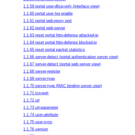
1.1.59 portal user-dhcp-only (interface view)
1.1.60 portal user log enable
1.1.61 portal web-proxy port
1.1.62 portal web-server
1.1.63 reset portal http-defense attacked-ip
1.1.64 reset portal http-defense blocked-ip
1.1.65 reset portal packet statistics
1.1.66 server-detect (portal authentication server view)
1.1.67 server-detect (portal web server view)
1.1.68 server-register
1.1.69 server-type
1.1.70 server-type (MAC binding server view)
1.1.71 tcp-port
1.1.72 url
1.1.73 url-parameter
1.1.74 user-attribute
1.1.75 user-sync
1.1.76 version