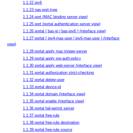
1.1.22 ipv6
1.1.23 nas-port-type
1.1.24 port (MAC binding server view)
1.1.25 port (portal authentication server view)
1.1.26 portal { bas-ip | bas-ipv6 } (interface view)
1.1.27 portal { ipv4-max-user | ipv6-max-user } (interface
view)
1.1.28 portal apply mac-trigger-server
1.1.29 portal apply pre-auth-policy
1.1.30 portal apply web-server (interface view)
1.1.31 portal authorization strict-checking
1.1.32 portal delete-user
1.1.33 portal device-id
1.1.34 portal domain (interface view)
1.1.35 portal enable (interface view)
1.1.36 portal fail-permit server
1.1.37 portal free-rule
1.1.38 portal free-rule destination
1.1.39 portal free-rule source