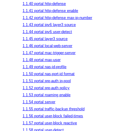
1.1.40 portal http-defense
1.1.41 portal http-defense enable
1.1.42 portal http-defense max-ip-number
1.1.43 portal ipv6 layer3 source
1.1.44 portal ipv6 user-detect
1.1.45 portal layer3 source
1.1.46 portal local-web-server
1.1.47 portal mac-trigger-server
1.1.48 portal max-user
1.1.49 portal nas-id-profile
1.1.50 portal nas-port-id format
1.1.51 portal pre-auth ip-pool
1.1.52 portal pre-auth policy
1.1.53 portal roaming enable
1.1.54 portal server
1.1.55 portal traffic-backup threshold
1.1.56 portal user-block failed-times
1.1.57 portal user-block reactive
1.1.58 portal user-detect