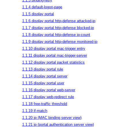
1.1.3 binding-retry
1.1.4 default-logon-page
1.1.5 display portal
1.1.6 display portal http-defense attacked-ip
1.1.7 display portal http-defense blocked-ip
1.1.8 display portal http-defense ip-count
1.1.9 display portal http-defense monitored-ip
1.1.10 display portal mac-trigger entry
1.1.11 display portal mac-trigger-server
1.1.12 display portal packet statistics
1.1.13 display portal rule
1.1.14 display portal server
1.1.15 display portal user
1.1.16 display portal web-server
1.1.17 display web-redirect rule
1.1.18 free-traffic threshold
1.1.19 if-match
1.1.20 ip (MAC binding server view)
1.1.21 ip (portal authentication server view)