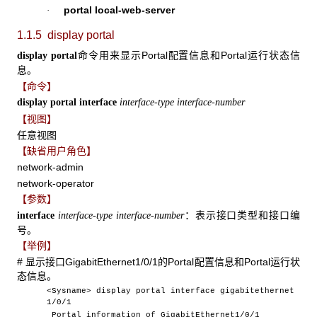
portal local-web-server
·
1.1.5 display portal
命令用来显示Portal配置信息和Portal运行状态信
display portal
息。
【命令】
display portal
interface
interface-type interface-number
【视图】
任意视图
【缺省用户角色】
network-admin
network-operator
【参数】
：表示接口类型和接口编
interface
interface-type interface-number
号。
【举例】
# 显示接口GigabitEthernet1/0/1的Portal配置信息和Portal运行状
态信息。
<Sysname> display portal interface gigabitethernet
1/0/1
Portal information of GigabitEthernet1/0/1