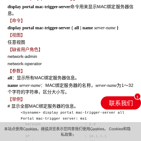
命令用来显示MAC绑定服务器信
display portal mac-trigger-server
息。
【命令】
{
display portal mac-trigger-server
all |
name
server-name
}
【视图】
任意视图
【缺省用户角色】
network-admin
network-operator
【参数】
：显示所有MAC绑定服务器信息。
all
：MAC绑定服务器的名称，
为1～32
name
server-name
server-name
个字符的字符串，区分大小写。
【举例】
联系我们
# 显示全部MAC绑定服务器的信息。
<Sysname>
display portal mac-trigger-server all
Portal mac-trigger server: ms1
Version : 2.0
本站点使用Cookies，继续浏览表示您同意我们使用Cookies。
Cookies和隐
Server type : CMCC
私政策>
IP : 10.1.1.1