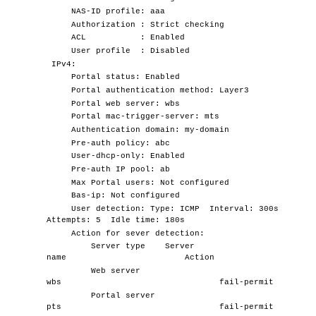
NAS-ID profile: aaa
Authorization : Strict checking
ACL : Enabled
User profile : Disabled
IPv4:
Portal status: Enabled
Portal authentication method: Layer3
Portal web server: wbs
Portal mac-trigger-server: mts
Authentication domain: my-domain
Pre-auth policy: abc
User-dhcp-only: Enabled
Pre-auth IP pool: ab
Max Portal users: Not configured
Bas-ip: Not configured
User detection: Type: ICMP Interval: 300s
Attempts: 5 Idle time: 180s
Action for sever detection:
Server type Server
name Action
Web server
wbs fail-permit
Portal server
pts fail-permit