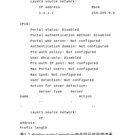
Layer3 source network:
IP address Mask
1.1.1.1 255.255.0.0
IPv6:
Portal status: Disabled
Portal authentication method: Disabled
Portal web server: Not configured
Authentication domain: Not configured
Pre-auth policy: Not configured
User-dhcp-only: Disabled
Pre-auth IP pool: Not configured
Max Portal users: Not configured
Bas-ipv6: Not configured
User detection: Not configured
Action for sever detection:
Server type Server
name Action
-- -
- --
Layer3 source network:
IP
address
Prefix length
表1-1 display portal interface命令显示信息描述表