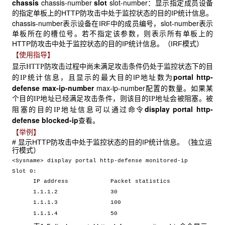
chassis
chassis-number
slot
slot-number
：显示指定成员设备
的指定单板上的HTTP防攻击中处于监控状态的目的IP统计信息。
chassis-number
slot-number
表示设备在IRF中的成员编号，
表示
单板所在的槽位号。若不指定该参数，则表示所有单板上的
HTTP防攻击中处于监控状态的目的IP统计信息。（IRF模式）
【使用指导】
显示
防攻击过程中尚未满足攻击条件仍处于监控状态下的目
HTTP
portal
http-
的
统计信息，且显示的最大目的IP地址数为
IP
defense
max-ip-number
max-ip-number
配置的数量。如果某
个目的
地址已经满足攻击条件，则该目的
地址会被阻塞。被
IP
IP
display
portal
http-
阻塞的目的
地址信息可以通过命令
IP
defense blocked-ip
查看。
【举例】
# 显示HTTP防攻击中处于监控状态的目的IP统计信息。（独立运
行模式）
<Sysname> display portal http-defense monitored-ip
Slot 0:
IP address Packet statistics
1.1.1.2 30
1.1.1.3 100
1.1.1.4 50