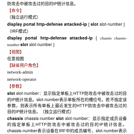
防攻击中被攻击过的目的IP统计信息。
【命令】
（独立运行模式）
display portal http-defense attacked-ip
slot
slot-number
[
]
（IRF模式）
display portal http-defense attacked-ip
[
chassis
chassis-
slot
slot-number
]
number
【视图】
任意视图
【缺省用户角色】
network-admin
network-operator
【参数】
slot
slot-number
：显示指定单板上HTTP防攻击中被攻击过的目
slot-number
的IP统计信息。
表示单板所在的槽位号。若不指定该
参数，则表示所有单板上最近发生的HTTP防攻击中被攻击过的
目的IP统计信息。（独立运行模式）
chassis
chassis-number
slot
slot-number
：显示指定成员设备
的指定单板上HTTP防攻击中被攻击过的目的IP统计信息。
chassis-number
slot-number
表示设备在IRF中的成员编号，
表示