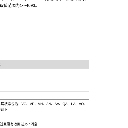
取值范围为1～4093。
述
态包括：VO、VP、VN、AN、AA、QA、LA、AO、
义如下：
明过且没有收到过Join消息