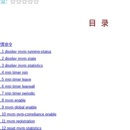
意见：
目
录
P配置命令
1.1 display mvrp running-status
1.2 display mvrp state
1.3 display mvrp statistics
1.4 mrp timer join
1.5 mrp timer leave
1.6 mrp timer leaveall
1.7 mrp timer periodic
1.8 mvrp enable
1.9 mvrp global enable
1.10 mvrp gvrp-compliance enable
1.11 mvrp registration
1.12 reset mvrp statistics