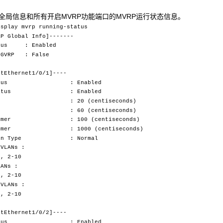
RP全局信息和所有开启MVRP功能端口的MVRP运行状态信息。
isplay mvrp running-status
P Global Info]-------
atus : Enabled
-GVRP : False
tEthernet1/0/1]----
 Status : Enabled
g Status : Enabled
mer : 20 (centiseconds)
imer : 60 (centiseconds)
 Timer : 100 (centiseconds)
 Timer : 1000 (centiseconds)
ation Type : Normal
VLANs :
, 2-10
ANs :
, 2-10
VLANs :
, 2-10
tEthernet1/0/2]----
 Status : Enabled