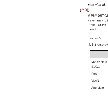
：
vlan
vlan-id
【举例】
# 显示端口Gi
<Sysname> d
MVRP state 
Port V
-----------
GE1
表1-2 disp
MVRP state 
E1/0/1
Port
VLAN
App-state