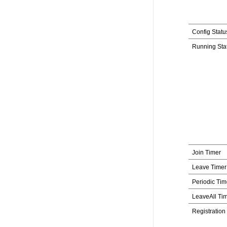
Config Statu
Running Sta
Join Timer
Leave Timer
Periodic Tim
LeaveAll Ti
Registration