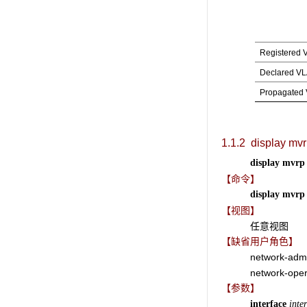
Registered
Declared V
Propagated
1.1.2 display mvr
display mvrp 
【命令】
display mvrp 
【视图】
任意视图
【缺省用户角色】
network-adm
network-oper
【参数】
interface
inte