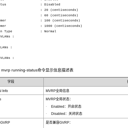
 Status : Disabled
mer : 20 (centiseconds)
imer : 60 (centiseconds)
 Timer : 100 (centiseconds)
 Timer : 1000 (centiseconds)
ation Type : Normal
VLANs :
LANs :
VLANs :
ay mvrp running-status命令显示信息描述表
字段
 Info
MVRP全局信息
s
MVRP全局状态：
·
Enabled：开启状态
·
Disabled：关闭状态
e-GVRP
是否兼容GVRP：