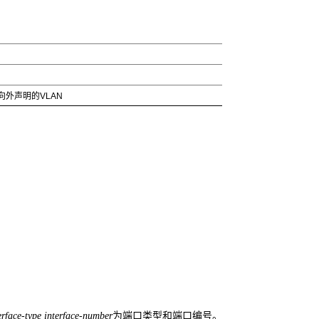
外声明的VLAN
为端口类型和端口编号。
erface-type interface-number