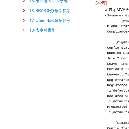
15-用户接入命令参考
【举例】
# 显示MV
16-BRAS业务命令参考
<Sysname> d
17-OpenFlow命令参考
-------[MVR
Global St
18-命令总索引
Compliance
----[Gigabi
Config
Runnin
Join Ti
Leave T
Periodic
LeaveAll
Registr
Registered 
1(default)
Declared VL
1(default)
Propagated 
1(default)
----[Gigabi
Config