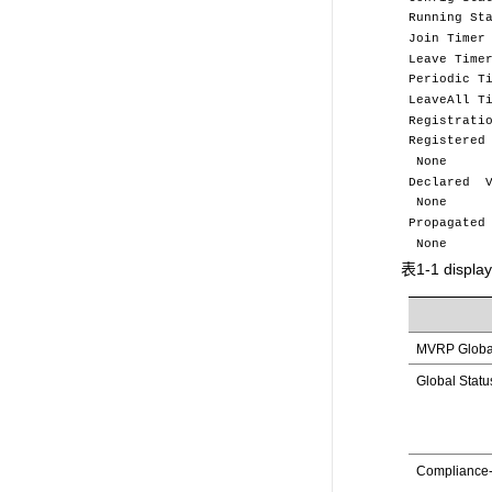
Running
Join Ti
Leave T
Periodic
LeaveAll
Registr
Registered 
None
Declared V
None
Propagated 
None
表1-1 displ
MVRP Global
Global Statu
Complianc