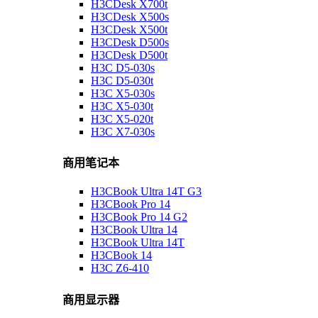
H3CDesk X700t
H3CDesk X500s
H3CDesk X500t
H3CDesk D500s
H3CDesk D500t
H3C D5-030s
H3C D5-030t
H3C X5-030s
H3C X5-030t
H3C X5-020t
H3C X7-030s
商用笔记本
H3CBook Ultra 14T G3
H3CBook Pro 14
H3CBook Pro 14 G2
H3CBook Ultra 14
H3CBook Ultra 14T
H3CBook 14
H3C Z6-410
商用显示器